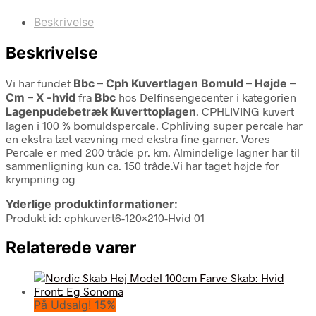
Beskrivelse
Beskrivelse
Vi har fundet
Bbc – Cph Kuvertlagen Bomuld – Højde –
Cm – X -hvid
fra
Bbc
hos Delfinsengecenter i kategorien
Lagenpudebetræk Kuverttoplagen
. CPHLIVING kuvert
lagen i 100 % bomuldspercale. Cphliving super percale har
en ekstra tæt vævning med ekstra fine garner. Vores
Percale er med 200 tråde pr. km. Almindelige lagner har til
sammenligning kun ca. 150 tråde.Vi har taget højde for
krympning og
Yderlige produktinformationer:
Produkt id: cphkuvert6-120×210-Hvid 01
Relaterede varer
På Udsalg! 15%