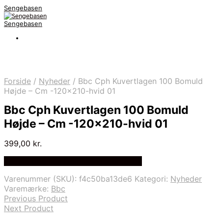
Sengebasen
Sengebasen
Forside
/
Nyheder
/
Bbc Cph Kuvertlagen 100 Bomuld
Højde – Cm -120×210-hvid 01
Bbc Cph Kuvertlagen 100 Bomuld
Højde – Cm -120×210-hvid 01
399,00
kr.
Bedste pris hos Delfinsengecenter.dk
Varenummer (SKU):
f4c50ba13de6
Kategori:
Nyheder
Varemærke:
Bbc
Previous Product
Next Product