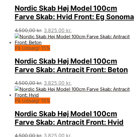
Nordic Skab Høj Model 100cm
Farve Skab: Hvid Front: Eg Sonoma
Den
Den
4.500,00
kr.
3.825,00
kr.
oprindelige
aktuelle
pris
pris
På Udsalg! 15%
var:
er:
4.500,00 kr..
3.825,00 kr..
Nordic Skab Høj Model 100cm
Farve Skab: Antracit Front: Beton
Den
Den
4.500,00
kr.
3.825,00
kr.
oprindelige
aktuelle
pris
pris
På Udsalg! 15%
var:
er:
4.500,00 kr..
3.825,00 kr..
Nordic Skab Høj Model 100cm
Farve Skab: Antracit Front: Hvid
Den
Den
4.500,00
kr.
3.825,00
kr.