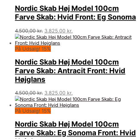
Nordic Skab Høj Model 100cm
Farve Skab: Hvid Front: Eg Sonoma
Den
Den
4.500,00
kr.
3.825,00
kr.
oprindelige
aktuelle
pris
pris
På Udsalg! 15%
var:
er:
4.500,00 kr..
3.825,00 kr..
Nordic Skab Høj Model 100cm
Farve Skab: Antracit Front: Hvid
Højglans
Den
Den
4.500,00
kr.
3.825,00
kr.
oprindelige
aktuelle
pris
pris
På Udsalg! 15%
var:
er:
4.500,00 kr..
3.825,00 kr..
Nordic Skab Høj Model 100cm
Farve Skab: Eg Sonoma Front: Hvid