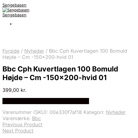
Sengebasen
Sengebasen
Forside
/
Nyheder
/
Bbc Cph Kuvertlagen 100 Bomuld
Højde – Cm -150×200-hvid 01
Bbc Cph Kuvertlagen 100 Bomuld
Højde – Cm -150×200-hvid 01
399,00
kr.
Bedste pris hos Delfinsengecenter.dk
Varenummer (SKU):
00e330f7af18
Kategori:
Nyheder
Varemærke:
Bbc
Previous Product
Next Product