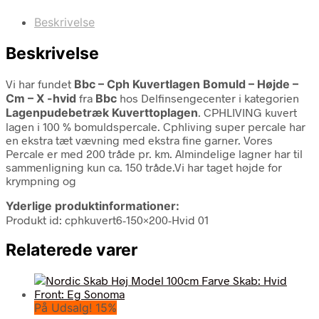
Beskrivelse
Beskrivelse
Vi har fundet
Bbc – Cph Kuvertlagen Bomuld – Højde –
Cm – X -hvid
fra
Bbc
hos Delfinsengecenter i kategorien
Lagenpudebetræk Kuverttoplagen
. CPHLIVING kuvert
lagen i 100 % bomuldspercale. Cphliving super percale har
en ekstra tæt vævning med ekstra fine garner. Vores
Percale er med 200 tråde pr. km. Almindelige lagner har til
sammenligning kun ca. 150 tråde.Vi har taget højde for
krympning og
Yderlige produktinformationer:
Produkt id: cphkuvert6-150×200-Hvid 01
Relaterede varer
På Udsalg! 15%