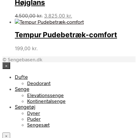
Højglans
Den
Den
4.500,00
kr.
3.825,00
kr.
oprindelige
aktuelle
pris
pris
Tempur Pudebetræk-comfort
var:
er:
4.500,00 kr..
3.825,00 kr..
199,00
kr.
© Sengebasen.dk
×
Dufte
Deodorant
Senge
Elevationssenge
Kontinentalsenge
Sengetøj
Dyner
Puder
Sengesæt
×