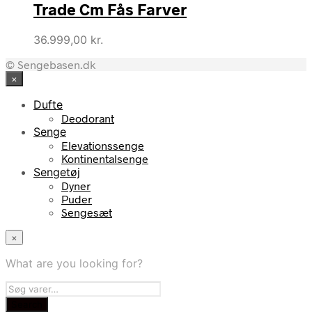
Trade Cm Fås Farver
36.999,00
kr.
© Sengebasen.dk
×
Dufte
Deodorant
Senge
Elevationssenge
Kontinentalsenge
Sengetøj
Dyner
Puder
Sengesæt
×
What are you looking for?