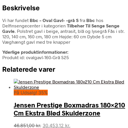
Beskrivelse
Vi har fundet
Bbc – Oval Gavl- -grå S
fra
Bbc
hos
Delfinsengecenter i kategorien
Tilbehør Til Senge Senge
Gavle
. Polstret gavl i beige, antrasit, blå og lysegrå Fås i str.
120, 140 cm, 160 cm, 180 cm Højde: 60 cm Dybde 5 cm
Væghængt gavl med tre knapper
Yderlige produktinformationer:
Produkt id: ovalgavl-160-Grå S25
Relaterede varer
På Udsalg! 35%
Jensen Prestige Boxmadras 180×210
Cm Ekstra Blød Skulderzone
Den
Den
46.851,00
kr.
30.453,12
kr.