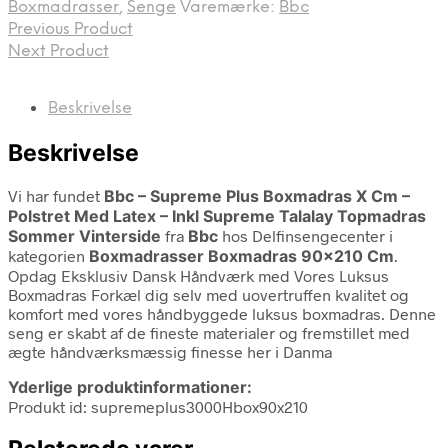
Boxmadrasser
,
Senge
Varemærke:
Bbc
Previous Product
Next Product
Beskrivelse
Beskrivelse
Vi har fundet
Bbc – Supreme Plus Boxmadras X Cm –
Polstret Med Latex – Inkl Supreme Talalay Topmadras
Sommer Vinterside
fra
Bbc
hos Delfinsengecenter i
kategorien
Boxmadrasser Boxmadras 90×210 Cm
.
Opdag Eksklusiv Dansk Håndværk med Vores Luksus
Boxmadras Forkæl dig selv med uovertruffen kvalitet og
komfort med vores håndbyggede luksus boxmadras. Denne
seng er skabt af de fineste materialer og fremstillet med
ægte håndværksmæssig finesse her i Danma
Yderlige produktinformationer:
Produkt id: supremeplus3000Hbox90x210