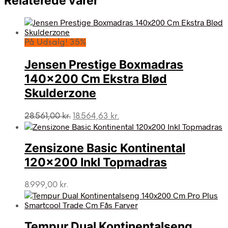
Relaterede varer
På Udsalg! 35%
Jensen Prestige Boxmadras
140×200 Cm Ekstra Blød
Skulderzone
Den
Den
28.561,00
kr.
18.564,63
kr.
oprindelige
aktuelle
pris
pris
var:
er:
Zensizone Basic Kontinental
28.561,00 kr..
18.564,63 kr..
120×200 Inkl Topmadras
8.999,00
kr.
Tempur Dual Kontinentalseng