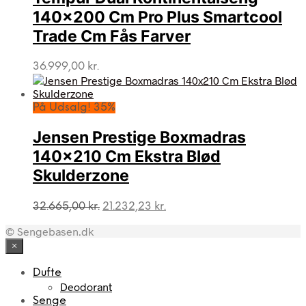
140×200 Cm Pro Plus Smartcool
Trade Cm Fås Farver
36.999,00
kr.
På Udsalg! 35%
Jensen Prestige Boxmadras
140×210 Cm Ekstra Blød
Skulderzone
Den
Den
32.665,00
kr.
21.232,23
kr.
oprindelige
aktuelle
© Sengebasen.dk
pris
pris
var:
er:
×
32.665,00 kr..
21.232,23 kr..
Dufte
Deodorant
Senge