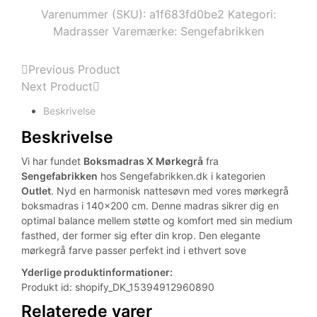
Varenummer (SKU):
a1f683fd0be2
Kategori:
Madrasser
Varemærke:
Sengefabrikken
Previous Product
Next Product
Beskrivelse
Beskrivelse
Vi har fundet
Boksmadras X Mørkegrå
fra
Sengefabrikken
hos Sengefabrikken.dk i kategorien
Outlet
. Nyd en harmonisk nattesøvn med vores mørkegrå
boksmadras i 140×200 cm. Denne madras sikrer dig en
optimal balance mellem støtte og komfort med sin medium
fasthed, der former sig efter din krop. Den elegante
mørkegrå farve passer perfekt ind i ethvert sove
Yderlige produktinformationer:
Produkt id: shopify_DK_15394912960890
Relaterede varer