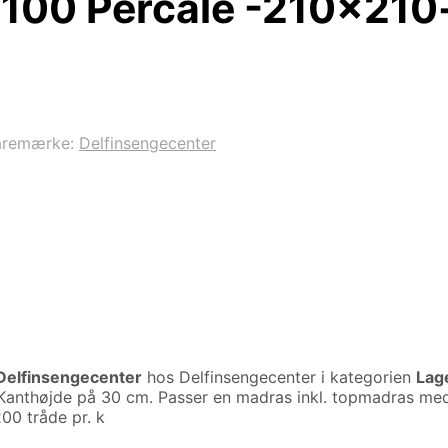
 100 Percale -210×210
aremærke:
Delfinsengecenter
Delfinsengecenter
hos Delfinsengecenter i kategorien
Lag
 Kanthøjde på 30 cm. Passer en madras inkl. topmadras med
00 tråde pr. k