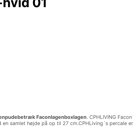
-hvid 01
enpudebetræk Faconlagenboxlagen
. CPHLIVING Facon
 en samlet højde på op til 27 cm.CPHLiving´s percale er