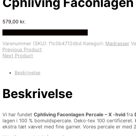
Cphliving Faconlagen
579,00
kr.
Bedste pris hos Delfinsengecenter.dk
Varenummer (SKU):
f1c0b4712dbd
Kategori:
Madrasser
V
Previous Product
Next Product
Beskrivelse
Beskrivelse
Vi har fundet
Cphliving Faconlagen Percale – X -hvid
fra
lagen i 100 % bomuldspercale. Oeko-tex 100 certificeret.
ekstra tæt vævet med fine garner. Vores percale er med 2