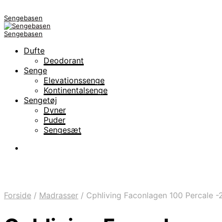
Sengebasen
Sengebasen
Dufte
Deodorant
Senge
Elevationssenge
Kontinentalsenge
Sengetøj
Dyner
Puder
Sengesæt
Forside
/
Madrasser
/
Cphliving Faconlagen 100 Percale -