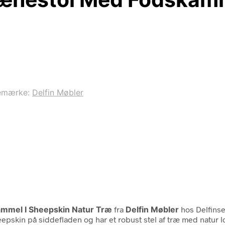
emærke:
Delfin Møbler
ammel I Sheepskin Natur Træ
fra
Delfin Møbler
hos Delfinse
pskin på siddefladen og har et robust stel af træ med natur l