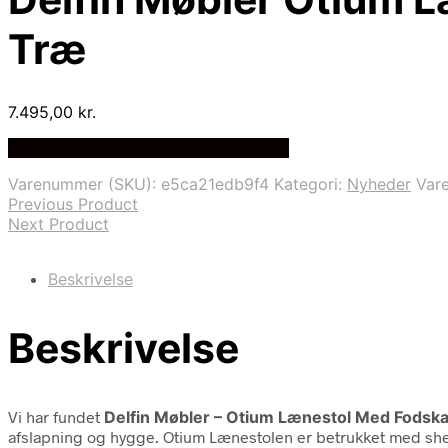
Træ
7.495,00
kr.
Bedste pris hos Delfinsengecenter.dk
Varenummer (SKU):
e5ca21edb9f4
Kategori:
Nyheder
Var
Previous Product
Next Product
Beskrivelse
Beskrivelse
Vi har fundet
Delfin Møbler – Otium Lænestol Med Fodsk
afslapning og hygge. Otium Lænestolen er betrukket med shee