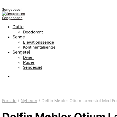
Sengebasen
Sengebasen
Dufte
Deodorant
Senge
Elevationssenge
Kontinentalsenge
Sengetøj
Dyner
Puder
Sengesæt
Forside
/
Nyheder
/
Delfin Møbler Otium Lænestol Med F
Delfin Møbler Otium 