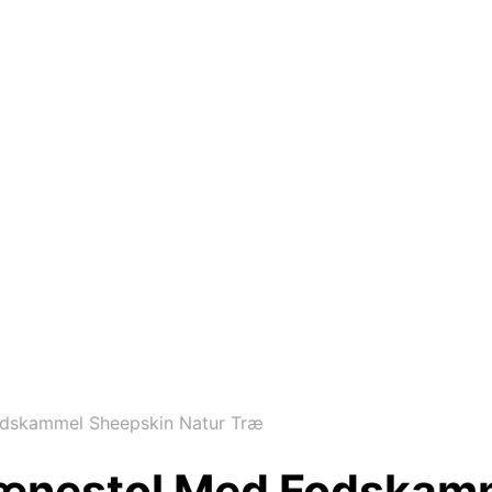
odskammel Sheepskin Natur Træ
Lænestol Med Fodskam