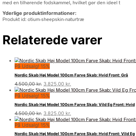
med en tilhørende fodskammel, hvilket gør den ideel t
Yderlige produktinformationer:
Produkt id: otium-sheepskin-naturtræ
Relaterede varer
På Udsalg! 15%
Nordic Skab Høj Model 100cm Farve Skab: Hvid Front: Grå
Den
Den
4.500,00
kr.
3.825,00
kr.
oprindelige
aktuelle
På Udsalg! 15%
pris
pris
var:
er:
Nordic Skab Høj Model 100cm Farve Skab: Vild Eg Front: Hvid
4.500,00 kr..
3.825,00 kr..
Den
Den
4.500,00
kr.
3.825,00
kr.
oprindelige
aktuelle
På Udsalg! 15%
pris
pris
var:
er:
Nordic Skab Høj Model 100cm Farve Skab: Hvid Front: Vild Eg