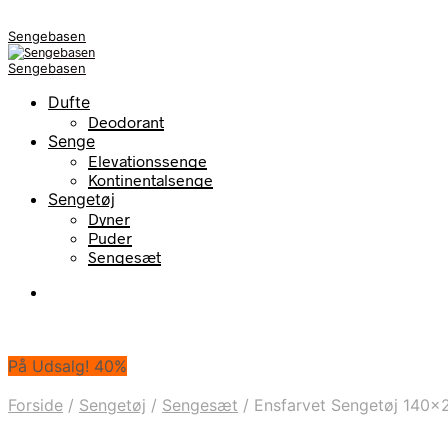
Sengebasen
Sengebasen
Dufte
Deodorant
Senge
Elevationssenge
Kontinentalsenge
Sengetøj
Dyner
Puder
Sengesæt
På Udsalg! 40%
Forside
/
Sengetøj
/
Sengesæt
/
Ensfarvet Sengetøj 140×2