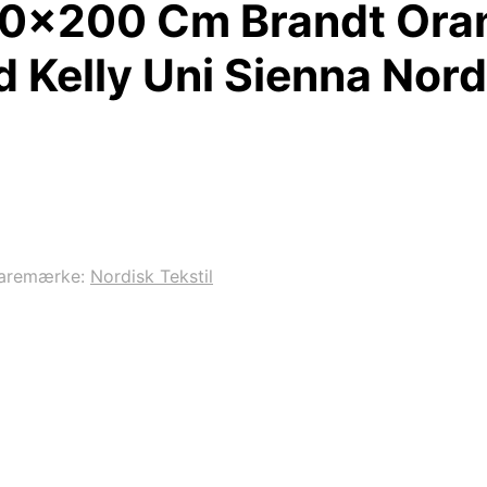
140×200 Cm Brandt Or
 Kelly Uni Sienna Nordi
aremærke:
Nordisk Tekstil