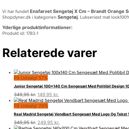
Vi har fundet
Ensfarvet Sengetøj X Cm – Brandt Orange Se
Shopdyner.dk i kategorien
Sengetøj
. Lukseriøst mat look10
Yderlige produktinformationer:
Produkt id: 1783-1
Relaterede varer
På Udsalg! 57%
Junior Sengetøj 100×140 Cm Sengesæt Med Politibil Design 10
Den
Den
349,95
kr.
149,95
kr.
oprindelige
aktuelle
På Udsalg! 29%
pris
pris
var:
er:
Real Madrid Sengetøj Vendbart Sengesæt Med Logo Og Tekst
349,95 kr..
149,95 kr..
Den
Den
349,95
kr.
249,95
kr.
oprindelige
aktuelle