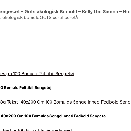
ngesæt – Gots økologisk Bomuld – Kelly Uni Sienna – Nor
0% økologisk bomuldGOTS certificeretÂ
0 Bomuld Politibil Sengetøj
 140×200 Cm 100 Bomulds Sengelinned Fodbold Sengetøj