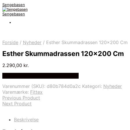
Sengebasen
Sengebasen
Forside
/
Nyheder
/
Esther Skummadrassen 120×200 Cm
Esther Skummadrassen 120×200 Cm
2.290,00
kr.
Bedste pris hos Sengefabrikken.dk
Varenummer (SKU):
d80b784d0a2c
Kategori:
Nyheder
Varemærke:
Fittex
Previous Product
Next Product
Beskrivelse