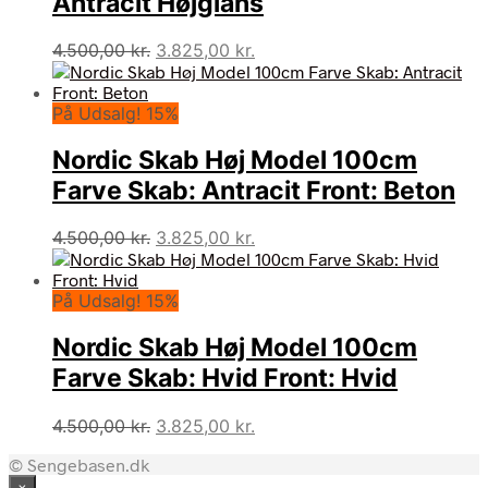
Antracit Højglans
Den
Den
4.500,00
kr.
3.825,00
kr.
oprindelige
aktuelle
pris
pris
På Udsalg! 15%
var:
er:
4.500,00 kr..
3.825,00 kr..
Nordic Skab Høj Model 100cm
Farve Skab: Antracit Front: Beton
Den
Den
4.500,00
kr.
3.825,00
kr.
oprindelige
aktuelle
pris
pris
På Udsalg! 15%
var:
er:
4.500,00 kr..
3.825,00 kr..
Nordic Skab Høj Model 100cm
Farve Skab: Hvid Front: Hvid
Den
Den
4.500,00
kr.
3.825,00
kr.
oprindelige
aktuelle
© Sengebasen.dk
pris
pris
×