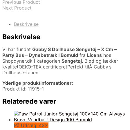
Previous Product
Next Product
Beskrivelse
Beskrivelse
Vi har fundet
Gabby S Dollhouse Sengetøj – X Cm –
Party Bus – Dynebetræk I Bomuld
fra
Licens
hos
Shopdyner.dk i kategorien
Sengetøj
. Blød og lækker
kvalitetOEKO-TEX certificeretPerfekt tilÂ Gabby’s
Dollhouse-fanen
Yderlige produktinformationer:
Produkt id: 11915-1
Relaterede varer
På Udsalg! 43%