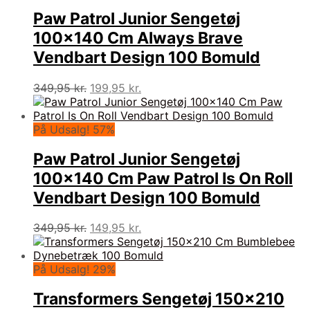
Paw Patrol Junior Sengetøj
100×140 Cm Always Brave
Vendbart Design 100 Bomuld
Den
Den
349,95
kr.
199,95
kr.
oprindelige
aktuelle
pris
pris
var:
er:
På Udsalg! 57%
349,95 kr..
199,95 kr..
Paw Patrol Junior Sengetøj
100×140 Cm Paw Patrol Is On Roll
Vendbart Design 100 Bomuld
Den
Den
349,95
kr.
149,95
kr.
oprindelige
aktuelle
pris
pris
var:
er:
På Udsalg! 29%
349,95 kr..
149,95 kr..
Transformers Sengetøj 150×210