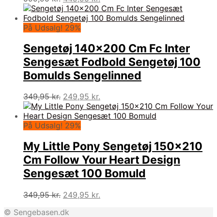
oprindelige
aktuelle
pris
pris
var:
er:
På Udsalg! 29%
599,95 kr..
449,95 kr..
Sengetøj 140×200 Cm Fc Inter
Sengesæt Fodbold Sengetøj 100
Bomulds Sengelinned
Den
Den
349,95
kr.
249,95
kr.
oprindelige
aktuelle
pris
pris
var:
er:
På Udsalg! 29%
349,95 kr..
249,95 kr..
My Little Pony Sengetøj 150×210
Cm Follow Your Heart Design
Sengesæt 100 Bomuld
Den
Den
349,95
kr.
249,95
kr.
oprindelige
aktuelle
© Sengebasen.dk
pris
pris