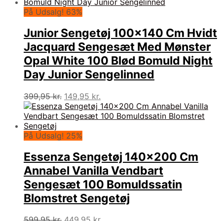
På Udsalg! 63%
Junior Sengetøj 100×140 Cm Hvidt
Jacquard Sengesæt Med Mønster
Opal White 100 Blød Bomuld Night
Day Junior Sengelinned
Den
Den
399,95
kr.
149,95
kr.
oprindelige
aktuelle
pris
pris
var:
er:
399,95 kr..
149,95 kr..
På Udsalg! 25%
Essenza Sengetøj 140×200 Cm
Annabel Vanilla Vendbart
Sengesæt 100 Bomuldssatin
Blomstret Sengetøj
Den
Den
599,95
kr.
449,95
kr.