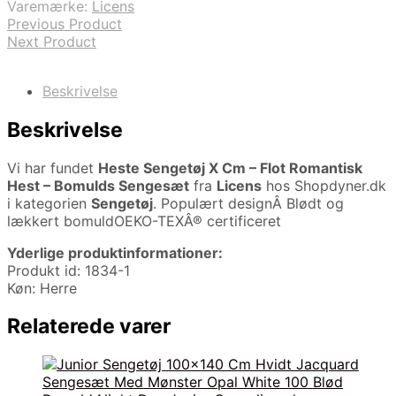
Varemærke:
Licens
Previous Product
Next Product
Beskrivelse
Beskrivelse
Vi har fundet
Heste Sengetøj X Cm – Flot Romantisk
Hest – Bomulds Sengesæt
fra
Licens
hos Shopdyner.dk
i kategorien
Sengetøj
. Populært designÂ Blødt og
lækkert bomuldOEKO-TEXÂ® certificeret
Yderlige produktinformationer:
Produkt id: 1834-1
Køn: Herre
Relaterede varer