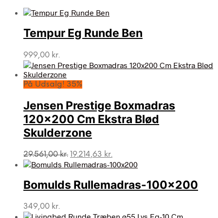
Tempur Eg Runde Ben
999,00
kr.
På Udsalg! 35%
Jensen Prestige Boxmadras
120×200 Cm Ekstra Blød
Skulderzone
Den
Den
29.561,00
kr.
19.214,63
kr.
oprindelige
aktuelle
pris
pris
var:
er:
Bomulds Rullemadras-100×200
29.561,00 kr..
19.214,63 kr..
349,00
kr.