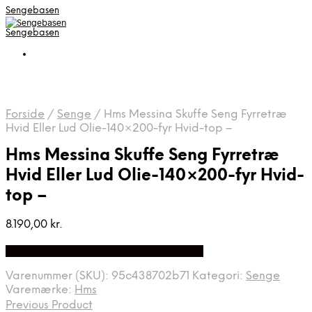
Sengebasen
Sengebasen
Forside
/
Senge
/
Hms Messina Skuffe Seng Fyrretræ
Hvid Eller Lud Olie-140×200-fyr Hvid-top –
Hms Messina Skuffe Seng Fyrretræ
Hvid Eller Lud Olie-140×200-fyr Hvid-
top –
8.190,00
kr.
Bedste pris hos Delfinsengecenter.dk
Varenummer (SKU):
95c438702b71
Kategori:
Senge
Varemærke:
Hms
Previous Product