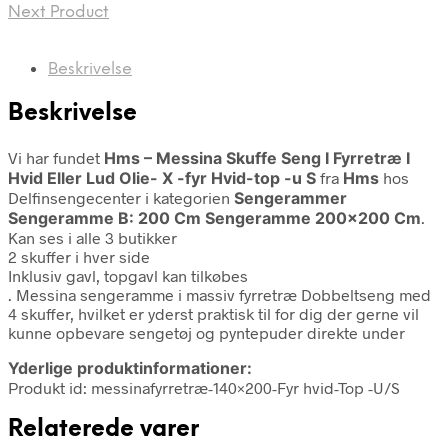
Next Product
Beskrivelse
Beskrivelse
Vi har fundet
Hms – Messina Skuffe Seng I Fyrretræ I
Hvid Eller Lud Olie- X -fyr Hvid-top -u S
fra
Hms
hos
Delfinsengecenter i kategorien
Sengerammer
Sengeramme B: 200 Cm Sengeramme 200×200 Cm
.
Kan ses i alle 3 butikker
2 skuffer i hver side
Inklusiv gavl, topgavl kan tilkøbes
. Messina sengeramme i massiv fyrretræ Dobbeltseng med
4 skuffer, hvilket er yderst praktisk til for dig der gerne vil
kunne opbevare sengetøj og pyntepuder direkte under
Yderlige produktinformationer:
Produkt id: messinafyrretræ-140×200-Fyr hvid-Top -U/S
Relaterede varer