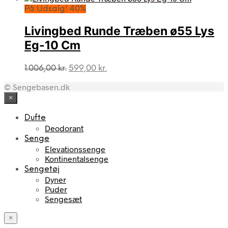
På Udsalg! 40%
Livingbed Runde Træben ø55 Lys
Eg-10 Cm
Den
Den
1.006,00
kr.
599,00
kr.
oprindelige
aktuelle
© Sengebasen.dk
pris
pris
var:
er:
×
1.006,00 kr..
599,00 kr..
Dufte
Deodorant
Senge
Elevationssenge
Kontinentalsenge
Sengetøj
Dyner
Puder
Sengesæt
×