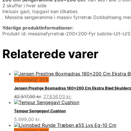
2 skuffer i hver side
Inklusiv gavl, topgavl kan tilkøbes
. Messina sengeramme i massiv fyrretræ Dobbeltseng med 4 
Yderlige produktinformationer:
Produkt id: messinafyrretræ-200×200-Fyr ludolie-U/t-U/S
Relaterede varer
På Udsalg! 35%
Jensen Prestige Boxmadras 180×200 Cm Ekstra Blød Skulder
Den
Den
42.517,00
kr.
27.636,03
kr.
oprindelige
aktuelle
pris
pris
Tempur Sengegavl Cushion
var:
er:
5.999,00
kr.
42.517,00 kr..
27.636,03 kr..
På Udsalg! 40%