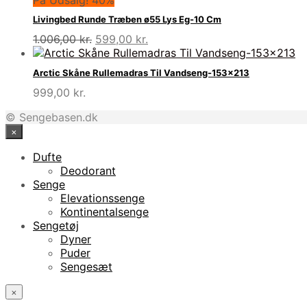
Livingbed Runde Træben ø55 Lys Eg-10 Cm
Den
Den
1.006,00
kr.
599,00
kr.
oprindelige
aktuelle
pris
pris
Arctic Skåne Rullemadras Til Vandseng-153×213
var:
er:
999,00
kr.
1.006,00 kr..
599,00 kr..
© Sengebasen.dk
×
Dufte
Deodorant
Senge
Elevationssenge
Kontinentalsenge
Sengetøj
Dyner
Puder
Sengesæt
×