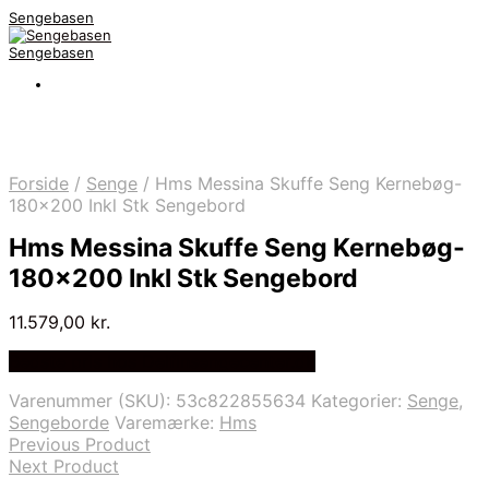
Sengebasen
Sengebasen
Forside
/
Senge
/
Hms Messina Skuffe Seng Kernebøg-
180×200 Inkl Stk Sengebord
Hms Messina Skuffe Seng Kernebøg-
180×200 Inkl Stk Sengebord
11.579,00
kr.
Bedste pris hos Delfinsengecenter.dk
Varenummer (SKU):
53c822855634
Kategorier:
Senge
,
Sengeborde
Varemærke:
Hms
Previous Product
Next Product