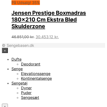
På Udsalg! 35%
Jensen Prestige Boxmadras
180×210 Cm Ekstra Blød
Skulderzone
Den
Den
46.851,00
kr.
30.453,12
kr.
oprindelige
aktuelle
© Sengebasen.dk
pris
pris
×
var:
er:
46.851,00 kr..
30.453,12 kr..
Dufte
Deodorant
Senge
Elevationssenge
Kontinentalsenge
Sengetøj
Dyner
Puder
Sengesæt
×