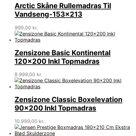
Arctic Skåne Rullemadras Til
Vandseng-153×213
999,00
kr.
Zensizone Basic Kontinental
120×200 Inkl Topmadras
8.999,00
kr.
Zensizone Classic Boxelevation
90×200 Inkl Topmadras
10.999,00
kr.