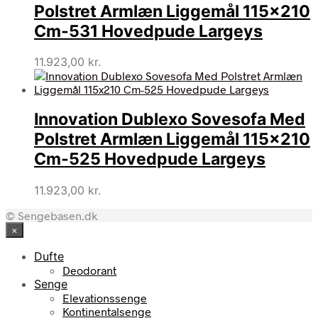
Polstret Armlæn Liggemål 115×210
Cm-531 Hovedpude Largeys
11.923,00
kr.
Innovation Dublexo Sovesofa Med
Polstret Armlæn Liggemål 115×210
Cm-525 Hovedpude Largeys
11.923,00
kr.
© Sengebasen.dk
×
Dufte
Deodorant
Senge
Elevationssenge
Kontinentalsenge