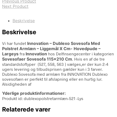
Previous Product
Next Product
Beskrivelse
Beskrivelse
Vi har fundet
Innovation – Dublexo Sovesofa Med
Polstret Armlæn – Liggemål X Cm- Hovedpude –
Largeys
fra
Innovation
hos Delfinsengecenter i kategorien
Sovesofaer Sovesofa 115×210 Cm
. Hvis en af de tre
standardstoftyper (527, 558, 563 ) vælges,er der kun 2-4
ugers levering og tilbudsprisen gælder kun i 3 farver.
Dublexo Sovesofa med armlæn fra INNOVATION Dublexo
sovesofaen er perfekt til afslapning eller en hurtig lur.
Alsidigheden af
Yderlige produktinformationer:
Produkt id: dublexopolstretarmlæn-521 -Lys
Relaterede varer