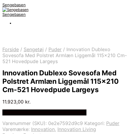
Sengebasen
Sengebasen
Forside
/
Sengetøj
/
Puder
/
Innovation Dublexo
Sovesofa Med Polstret Armlæn Liggemål 115×210 Cm-
521 Hovedpude Largeys
Innovation Dublexo Sovesofa Med
Polstret Armlæn Liggemål 115×210
Cm-521 Hovedpude Largeys
11.923,00
kr.
Bedste pris hos Delfinsengecenter.dk
Varenummer (SKU):
0e2e7592d9c9
Kategori:
Puder
Varemærke:
Innovation
,
Innovation Living