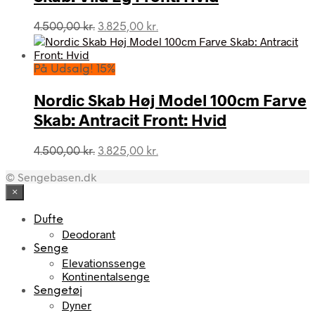
Den
Den
4.500,00
kr.
3.825,00
kr.
oprindelige
aktuelle
pris
pris
var:
er:
På Udsalg! 15%
4.500,00 kr..
3.825,00 kr..
Nordic Skab Høj Model 100cm Farve
Skab: Antracit Front: Hvid
Den
Den
4.500,00
kr.
3.825,00
kr.
oprindelige
aktuelle
© Sengebasen.dk
pris
pris
var:
er:
×
4.500,00 kr..
3.825,00 kr..
Dufte
Deodorant
Senge
Elevationssenge
Kontinentalsenge
Sengetøj
Dyner