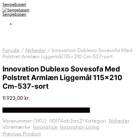
Sengebasen
Sengebasen
Forside
/
Nyheder
/
Innovation Dublexo Sovesofa Med
Polstret Armlæn Liggemål 115×210 Cm-537-sort
Innovation Dublexo Sovesofa Med
Polstret Armlæn Liggemål 115×210
Cm-537-sort
11.923,00
kr.
Bedste pris hos Delfinsengecenter.dk
Varenummer (SKU):
00f74ab3ac21
Kategori:
Nyheder
Varemærke:
Innovation
,
Innovation Living
Previous Product