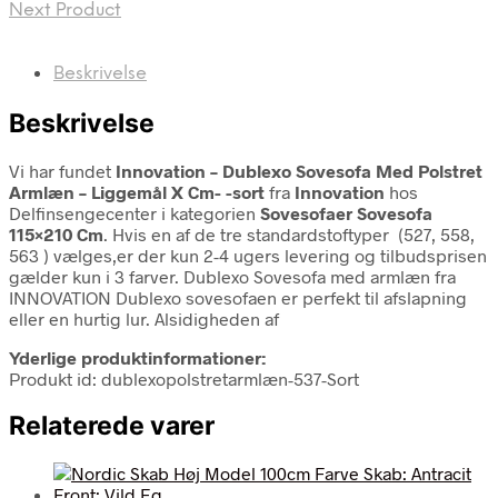
Next Product
Beskrivelse
Beskrivelse
Vi har fundet
Innovation – Dublexo Sovesofa Med Polstret
Armlæn – Liggemål X Cm- -sort
fra
Innovation
hos
Delfinsengecenter i kategorien
Sovesofaer Sovesofa
115×210 Cm
. Hvis en af de tre standardstoftyper (527, 558,
563 ) vælges,er der kun 2-4 ugers levering og tilbudsprisen
gælder kun i 3 farver. Dublexo Sovesofa med armlæn fra
INNOVATION Dublexo sovesofaen er perfekt til afslapning
eller en hurtig lur. Alsidigheden af
Yderlige produktinformationer:
Produkt id: dublexopolstretarmlæn-537-Sort
Relaterede varer