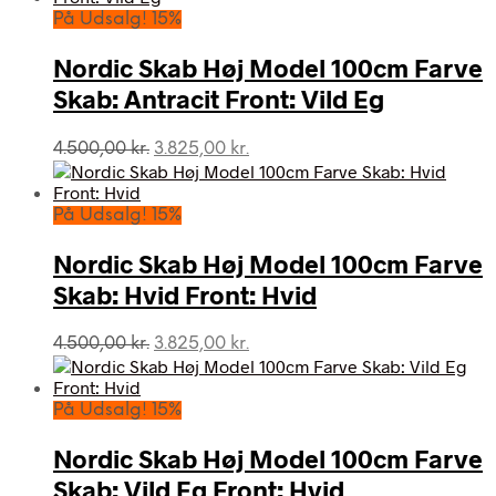
På Udsalg! 15%
Nordic Skab Høj Model 100cm Farve
Skab: Antracit Front: Vild Eg
Den
Den
4.500,00
kr.
3.825,00
kr.
oprindelige
aktuelle
pris
pris
var:
er:
På Udsalg! 15%
4.500,00 kr..
3.825,00 kr..
Nordic Skab Høj Model 100cm Farve
Skab: Hvid Front: Hvid
Den
Den
4.500,00
kr.
3.825,00
kr.
oprindelige
aktuelle
pris
pris
var:
er:
På Udsalg! 15%
4.500,00 kr..
3.825,00 kr..
Nordic Skab Høj Model 100cm Farve
Skab: Vild Eg Front: Hvid