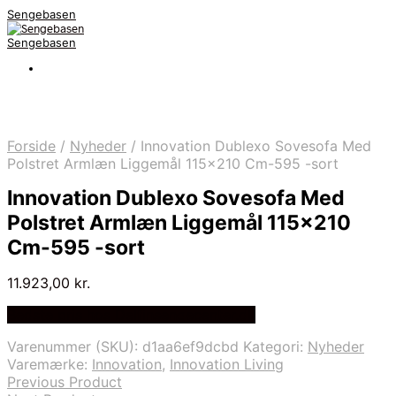
Sengebasen
Sengebasen
Forside
/
Nyheder
/
Innovation Dublexo Sovesofa Med
Polstret Armlæn Liggemål 115×210 Cm-595 -sort
Innovation Dublexo Sovesofa Med
Polstret Armlæn Liggemål 115×210
Cm-595 -sort
11.923,00
kr.
Bedste pris hos Delfinsengecenter.dk
Varenummer (SKU):
d1aa6ef9dcbd
Kategori:
Nyheder
Varemærke:
Innovation
,
Innovation Living
Previous Product