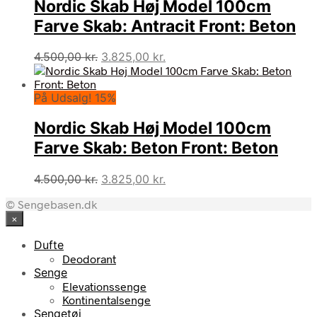
Nordic Skab Høj Model 100cm
Farve Skab: Antracit Front: Beton
Den
Den
4.500,00
kr.
3.825,00
kr.
oprindelige
aktuelle
pris
pris
På Udsalg! 15%
var:
er:
4.500,00 kr..
3.825,00 kr..
Nordic Skab Høj Model 100cm
Farve Skab: Beton Front: Beton
Den
Den
4.500,00
kr.
3.825,00
kr.
oprindelige
aktuelle
© Sengebasen.dk
pris
pris
×
var:
er:
4.500,00 kr..
3.825,00 kr..
Dufte
Deodorant
Senge
Elevationssenge
Kontinentalsenge
Sengetøj