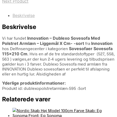
Next Product
Beskrivelse
Beskrivelse
Vi har fundet
Innovation – Dublexo Sovesofa Med
Polstret Armlæn – Liggemål X Cm- -sort
fra
Innovation
hos Delfinsengecenter i kategorien
Sovesofaer Sovesofa
115×210 Cm
. Hvis en af de tre standardstoftyper (527, 558,
563 ) vælges,er der kun 2-4 ugers levering og tilbudsprisen
gælder kun i 3 farver. Dublexo Sovesofa med armlæn fra
INNOVATION Dublexo sovesofaen er perfekt til afslapning
eller en hurtig lur. Alsidigheden af
Yderlige produktinformationer:
Produkt id: dublexopolstretarmlæn-595 -Sort
Relaterede varer