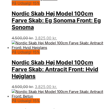
På Udsalg! 15%
Nordic Skab Høj Model 100cm
Farve Skab: Eg Sonoma Front: Eg
Sonoma
Den
Den
4.500,00
kr.
3.825,00
kr.
oprindelige
aktuelle
pris
pris
På Udsalg! 15%
var:
er:
4.500,00 kr..
3.825,00 kr..
Nordic Skab Høj Model 100cm
Farve Skab: Antracit Front: Hvid
Højglans
Den
Den
4.500,00
kr.
3.825,00
kr.
oprindelige
aktuelle
pris
pris
På Udsalg! 15%
var:
er:
4.500,00 kr..
3.825,00 kr..