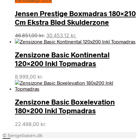
Jensen Prestige Boxmadras 180×210
Cm Ekstra Blød Skulderzone
Den
Den
46.851,00
kr.
30.453,12
kr.
oprindelige
aktuelle
pris
pris
Zensizone Basic Kontinental
var:
er:
46.851,00 kr..
30.453,12 kr..
120×200 Inkl Topmadras
8.999,00
kr.
Zensizone Basic Boxelevation
180×200 Inkl Topmadras
22.498,00
kr.
© Sengebasen.dk