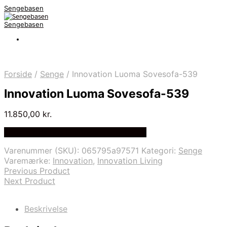
Sengebasen
Sengebasen
Forside
/
Senge
/
Innovation Luoma Sovesofa-539
Innovation Luoma Sovesofa-539
11.850,00
kr.
Bedste pris hos Delfinsengecenter.dk
Varenummer (SKU):
065795a97571
Kategori:
Senge
Varemærke:
Innovation
,
Innovation Living
Previous Product
Next Product
Beskrivelse