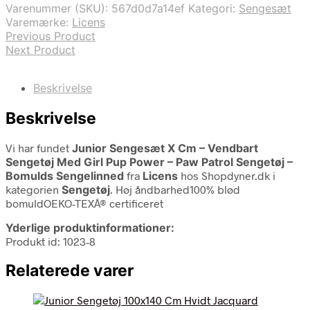
Varenummer (SKU):
567d0d7a14ef
Kategori:
Sengesæt
349,95 kr..
149,95 kr..
Varemærke:
Licens
Previous Product
Next Product
Beskrivelse
Beskrivelse
Vi har fundet
Junior Sengesæt X Cm – Vendbart
Sengetøj Med Girl Pup Power – Paw Patrol Sengetøj –
Bomulds Sengelinned
fra
Licens
hos Shopdyner.dk i
kategorien
Sengetøj
. Høj åndbarhed100% blød
bomuldOEKO-TEXÂ® certificeret
Yderlige produktinformationer:
Produkt id: 1023-8
Relaterede varer