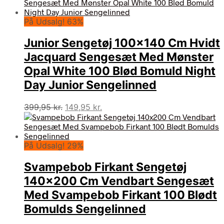
På Udsalg! 63%
Junior Sengetøj 100×140 Cm Hvidt
Jacquard Sengesæt Med Mønster
Opal White 100 Blød Bomuld Night
Day Junior Sengelinned
Den
Den
399,95
kr.
149,95
kr.
oprindelige
aktuelle
pris
pris
var:
er:
På Udsalg! 29%
399,95 kr..
149,95 kr..
Svampebob Firkant Sengetøj
140×200 Cm Vendbart Sengesæt
Med Svampebob Firkant 100 Blødt
Bomulds Sengelinned