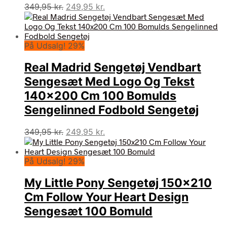
Den
Den
349,95
kr.
249,95
kr.
oprindelige
aktuelle
pris
pris
var:
er:
På Udsalg! 29%
349,95 kr..
249,95 kr..
Real Madrid Sengetøj Vendbart
Sengesæt Med Logo Og Tekst
140×200 Cm 100 Bomulds
Sengelinned Fodbold Sengetøj
Den
Den
349,95
kr.
249,95
kr.
oprindelige
aktuelle
pris
pris
På Udsalg! 29%
var:
er:
349,95 kr..
249,95 kr..
My Little Pony Sengetøj 150×210
Cm Follow Your Heart Design
Sengesæt 100 Bomuld