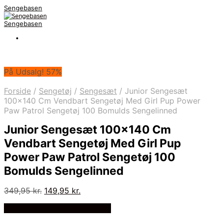
Sengebasen
Sengebasen
På Udsalg! 57%
Forside
/
Sengetøj
/
Sengesæt
/
Junior Sengesæt
100×140 Cm Vendbart Sengetøj Med Girl Pup Power
Paw Patrol Sengetøj 100 Bomulds Sengelinned
Junior Sengesæt 100×140 Cm
Vendbart Sengetøj Med Girl Pup
Power Paw Patrol Sengetøj 100
Bomulds Sengelinned
Den
Den
349,95
kr.
149,95
kr.
oprindelige
aktuelle
På Udsalg hos Shopdyner.dk
pris
pris
var:
er: