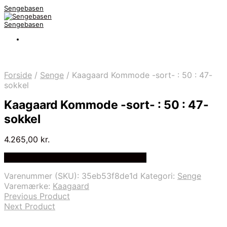
Sengebasen
Sengebasen
Forside
/
Senge
/
Kaagaard Kommode -sort- : 50 : 47-
sokkel
Kaagaard Kommode -sort- : 50 : 47-
sokkel
4.265,00
kr.
Bedste pris hos Delfinsengecenter.dk
Varenummer (SKU):
35eb53f8de1d
Kategori:
Senge
Varemærke:
Kaagaard
Previous Product
Next Product