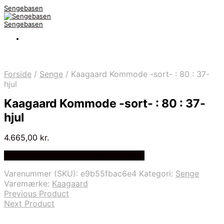
Sengebasen
Sengebasen
Forside
/
Senge
/
Kaagaard Kommode -sort- : 80 : 37-
hjul
Kaagaard Kommode -sort- : 80 : 37-
hjul
4.665,00
kr.
Bedste pris hos Delfinsengecenter.dk
Varenummer (SKU):
e9b55fbac6e4
Kategori:
Senge
Varemærke:
Kaagaard
Previous Product
Next Product