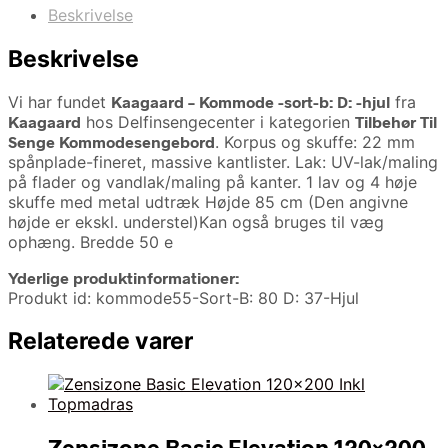
Beskrivelse
Beskrivelse
Vi har fundet
Kaagaard – Kommode -sort-b: D: -hjul
fra
Kaagaard
hos Delfinsengecenter i kategorien
Tilbehør Til
Senge Kommodesengebord
. Korpus og skuffe: 22 mm
spånplade-fineret, massive kantlister. Lak: UV-lak/maling
på flader og vandlak/maling på kanter. 1 lav og 4 høje
skuffe med metal udtræk Højde 85 cm (Den angivne
højde er ekskl. understel)Kan også bruges til væg
ophæng. Bredde 50 e
Yderlige produktinformationer:
Produkt id: kommode55-Sort-B: 80 D: 37-Hjul
Relaterede varer
Zensizone Basic Elevation 120×200