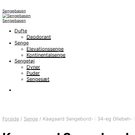
Sengebasen
Sengebasen
Dufte
Deodorant
Senge
Elevationssenge
Kontinentalsenge
Sengetøj
Dyner
Puder
Sengesæt
Forside
/
Senge
/
Kaagaard Sengebord- : 34-eg Oliebeh- :