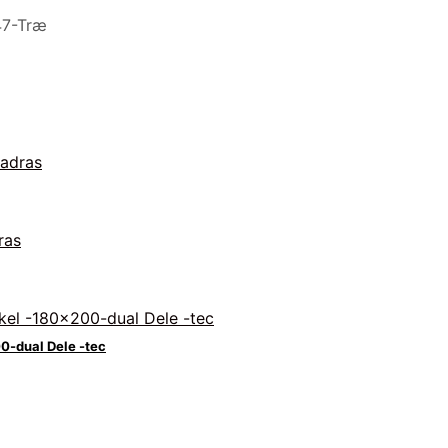
47-Træ
0-dual Dele -tec