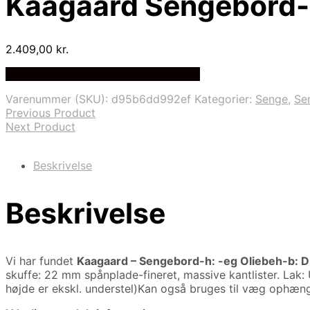
Kaagaard Sengebord- :
2.409,00
kr.
Bedste pris hos Delfinsengecenter.dk
Varenummer (SKU):
d95b6dd992ef
Kategorier:
Senge
,
Se
Previous Product
Next Product
Beskrivelse
Beskrivelse
Vi har fundet
Kaagaard – Sengebord-h: -eg Oliebeh-b: D
skuffe: 22 mm spånplade-fineret, massive kantlister. Lak
højde er ekskl. understel)Kan også bruges til væg ophæn