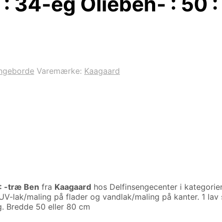
 34-eg Oliebeh- : 50 :
ngeborde
Varemærke:
Kaagaard
: -træ Ben
fra
Kaagaard
hos Delfinsengecenter i kategori
: UV-lak/maling på flader og vandlak/maling på kanter. 1 
g. Bredde 50 eller 80 cm