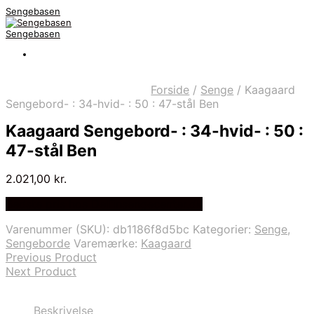
Sengebasen
Sengebasen
Forside
/
Senge
/
Kaagaard
Sengebord- : 34-hvid- : 50 : 47-stål Ben
Kaagaard Sengebord- : 34-hvid- : 50 :
47-stål Ben
2.021,00
kr.
Bedste pris hos Delfinsengecenter.dk
Varenummer (SKU):
db1186f8d5bc
Kategorier:
Senge
,
Sengeborde
Varemærke:
Kaagaard
Previous Product
Next Product
Beskrivelse