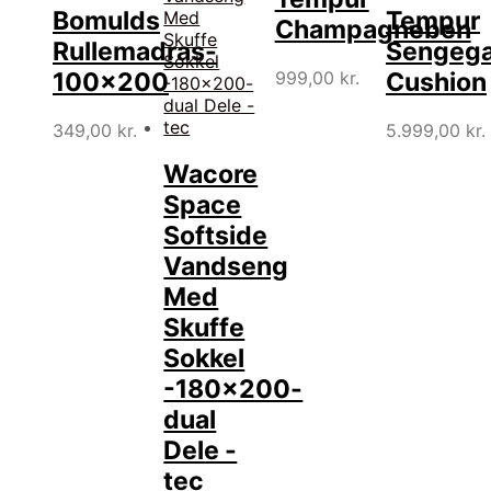
Bomulds
Tempur
Champagneben
Rullemadras-
Sengega
999,00
kr.
100×200
Cushion
349,00
kr.
5.999,00
kr.
Wacore
Space
Softside
Vandseng
Med
Skuffe
Sokkel
-180×200-
dual
Dele -
tec