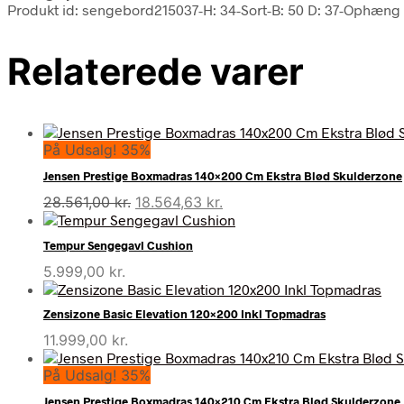
Produkt id: sengebord215037-H: 34-Sort-B: 50 D: 37-Ophæng
Relaterede varer
På Udsalg! 35%
Jensen Prestige Boxmadras 140×200 Cm Ekstra Blød Skulderzone
Den
Den
28.561,00
kr.
18.564,63
kr.
oprindelige
aktuelle
pris
pris
Tempur Sengegavl Cushion
var:
er:
5.999,00
kr.
28.561,00 kr..
18.564,63 kr..
Zensizone Basic Elevation 120×200 Inkl Topmadras
11.999,00
kr.
På Udsalg! 35%
Jensen Prestige Boxmadras 140×210 Cm Ekstra Blød Skulderzone