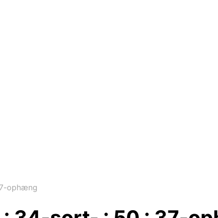
 37-ophæng
: 34-sort- : 50 : 37-o