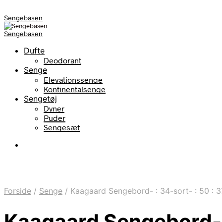
Sengebasen
Sengebasen
Dufte
Deodorant
Senge
Elevationssenge
Kontinentalsenge
Sengetøj
Dyner
Puder
Sengesæt
Forside
/
Senge
/
Kaagaard Sengebord- : 34-sort- : 50 :
Kaagaard Sengebord- 