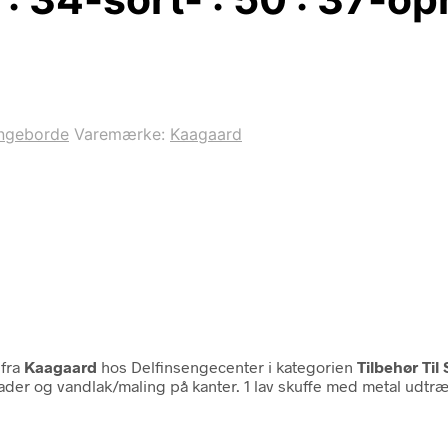
ngeborde
Varemærke:
Kaagaard
fra
Kaagaard
hos Delfinsengecenter i kategorien
Tilbehør T
flader og vandlak/maling på kanter. 1 lav skuffe med metal udt