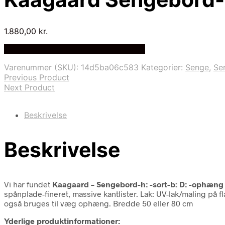
1.880,00
kr.
Bedste pris hos Delfinsengecenter.dk
Varenummer (SKU):
14d5ba06c583
Kategorier:
Senge
,
Se
Previous Product
Next Product
Beskrivelse
Beskrivelse
Vi har fundet
Kaagaard – Sengebord-h: -sort-b: D: -ophæng
spånplade-fineret, massive kantlister. Lak: UV-lak/maling på 
også bruges til væg ophæng. Bredde 50 eller 80 cm
Yderlige produktinformationer: