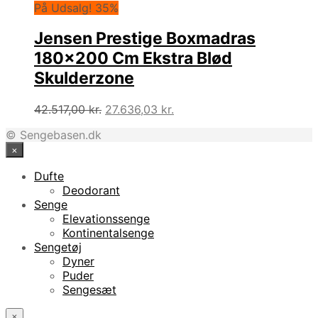
var:
er:
På Udsalg! 35%
26.683,00 kr..
17.343,94 kr..
Jensen Prestige Boxmadras
180×200 Cm Ekstra Blød
Skulderzone
Den
Den
42.517,00
kr.
27.636,03
kr.
oprindelige
aktuelle
© Sengebasen.dk
pris
pris
×
var:
er:
42.517,00 kr..
27.636,03 kr..
Dufte
Deodorant
Senge
Elevationssenge
Kontinentalsenge
Sengetøj
Dyner
Puder
Sengesæt
×