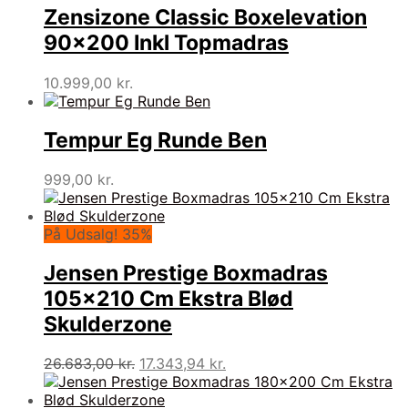
Zensizone Classic Boxelevation
90×200 Inkl Topmadras
10.999,00
kr.
Tempur Eg Runde Ben
999,00
kr.
På Udsalg! 35%
Jensen Prestige Boxmadras
105×210 Cm Ekstra Blød
Skulderzone
Den
Den
26.683,00
kr.
17.343,94
kr.
oprindelige
aktuelle
pris
pris