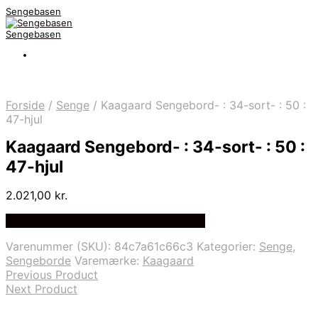
Sengebasen
Sengebasen
Forside
/
Senge
/
Kaagaard Sengebord- : 34-sort- : 50 :
47-hjul
Kaagaard Sengebord- : 34-sort- : 50 :
47-hjul
2.021,00
kr.
Bedste pris hos Delfinsengecenter.dk
Varenummer (SKU):
84c7a61c66c3
Kategorier:
Senge
,
Sengeborde
Varemærke:
Kaagaard
Previous Product
Next Product