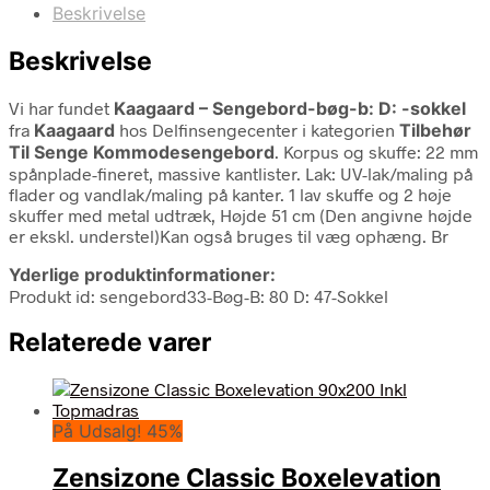
Beskrivelse
Beskrivelse
Vi har fundet
Kaagaard – Sengebord-bøg-b: D: -sokkel
fra
Kaagaard
hos Delfinsengecenter i kategorien
Tilbehør
Til Senge Kommodesengebord
. Korpus og skuffe: 22 mm
spånplade-fineret, massive kantlister. Lak: UV-lak/maling på
flader og vandlak/maling på kanter. 1 lav skuffe og 2 høje
skuffer med metal udtræk, Højde 51 cm (Den angivne højde
er ekskl. understel)Kan også bruges til væg ophæng. Br
Yderlige produktinformationer:
Produkt id: sengebord33-Bøg-B: 80 D: 47-Sokkel
Relaterede varer
På Udsalg! 45%
Zensizone Classic Boxelevation