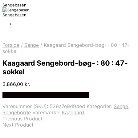
Sengebasen
Sengebasen
Forside
/
Senge
/
Kaagaard Sengebord-bøg- : 80 : 47-
sokkel
Kaagaard Sengebord-bøg- : 80 : 47-
sokkel
3.866,00
kr.
Bedste pris hos Delfinsengecenter.dk
Varenummer (SKU):
529a7e9d94ed
Kategorier:
Senge
,
Sengeborde
Varemærke:
Kaagaard
Previous Product
Next Product