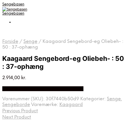
Sengebasen
Sengebasen
Forside
/
Senge
/
Kaagaard Sengebord-eg Oliebeh- :
50 : 37-ophæng
Kaagaard Sengebord-eg Oliebeh- : 50
: 37-ophæng
2.914,00
kr.
Bedste pris hos Delfinsengecenter.dk
Varenummer (SKU):
30f7440b50d9
Kategorier:
Senge
,
Sengeborde
Varemærke:
Kaagaard
Previous Product
Next Product