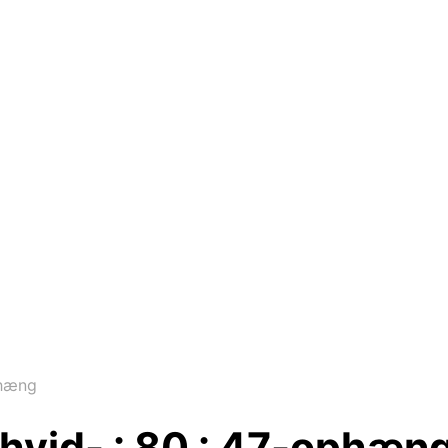
phæng
vid- : 80 : 47-ophæn