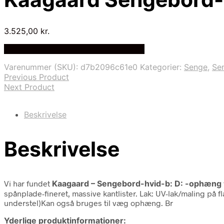
3.525,00
kr.
Bedste pris hos Delfinsengecenter.dk
Varenummer (SKU):
d7b2096c61e0
Kategorier:
Senge
,
Se
Previous Product
Next Product
Beskrivelse
Beskrivelse
Vi har fundet
Kaagaard – Sengebord-hvid-b: D: -ophæng
spånplade-fineret, massive kantlister. Lak: UV-lak/maling på 
understel)Kan også bruges til væg ophæng. Br
Yderlige produktinformationer: