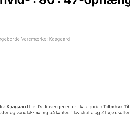
ngeborde
Varemærke:
Kaagaard
fra
Kaagaard
hos Delfinsengecenter i kategorien
Tilbehør T
flader og vandlak/maling på kanter. 1 lav skuffe og 2 høje skuf