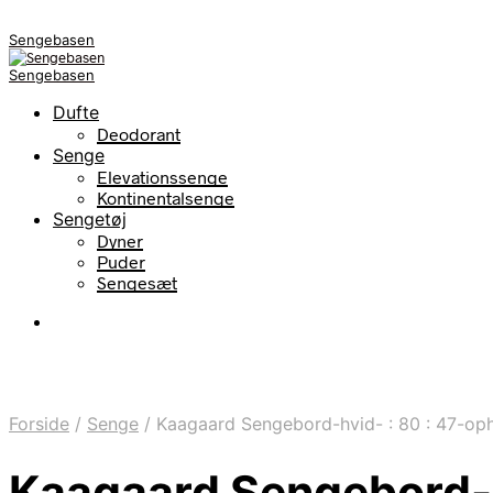
Sengebasen
Sengebasen
Dufte
Deodorant
Senge
Elevationssenge
Kontinentalsenge
Sengetøj
Dyner
Puder
Sengesæt
Forside
/
Senge
/
Kaagaard Sengebord-hvid- : 80 : 47-o
Kaagaard Sengebord-h