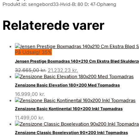
Produkt id: sengebord33-Hvid-B: 80 D: 47-Ophæng
Relaterede varer
På Udsalg! 35%
Jensen Prestige Boxmadras 140×210 Cm Ekstra Blød Skulderz
Den
Den
32.665,00
kr.
21.232,23
kr.
oprindelige
aktuelle
pris
pris
Zensizone Basic Elevation 180×200 Med Topmadras
var:
er:
16.999,00
kr.
32.665,00 kr..
21.232,23 kr..
Zensizone Basic Kontinental 160×200 Inkl Topmadras
11.499,00
kr.
Zensizone Classic Boxelevation 90×200 Inkl Topmadras