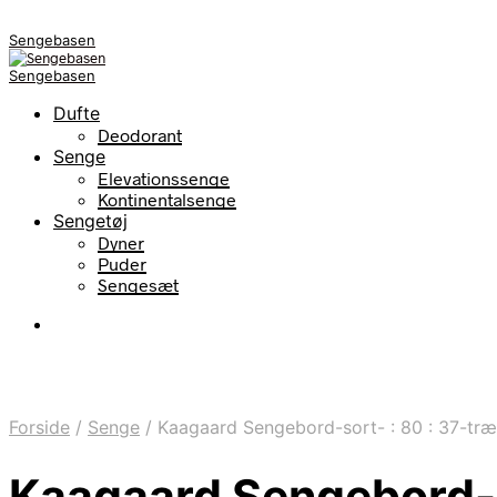
Sengebasen
Sengebasen
Dufte
Deodorant
Senge
Elevationssenge
Kontinentalsenge
Sengetøj
Dyner
Puder
Sengesæt
Forside
/
Senge
/
Kaagaard Sengebord-sort- : 80 : 37-tr
Kaagaard Sengebord-so