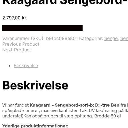
2.797,00
kr.
Bedste pris hos Delfinsengecenter.dk
Varenummer (SKU):
b9fbc088e801
Kategorier:
Senge
,
Se
Previous Product
Next Product
Beskrivelse
Beskrivelse
Vi har fundet
Kaagaard – Sengebord-sort-b: D: -træ Ben
fra
spånplade-fineret, massive kantlister. Lak: UV-lak/maling på 
understel)Kan også bruges til væg ophæng. Bredde 50 el
Yderlige produktinformationer: