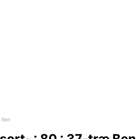
æ Ben
rt- : 80 : 37-træ Ben