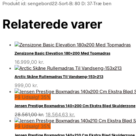
Produkt id: sengebord22-Sort-B: 80 D: 37-Træ ben
Relaterede varer
Zensizone Basic Elevation 180×200 Med Topmadras
16.999,00
kr.
Arctic Skåne Rullemadras Til Vandseng-153×213
999,00
kr.
På Udsalg! 35%
Jensen Prestige Boxmadras 140×200 Cm Ekstra Blød Skulderzone
Den
Den
28.561,00
kr.
18.564,63
kr.
oprindelige
aktuelle
På Udsalg! 35%
pris
pris
var:
er:
Jensen Prestige Boxmadras 140×210 Cm Ekstra Blød Skulderzone