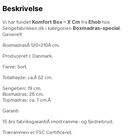
Beskrivelse
Vi har fundet
Komfort Box – X Cm
fra
Ehob
hos
Sengefabrikken.dk i kategorien
Boxmadras-special
.
Generelt
BoxmadrasÂ 120×210Â cm.
Produceret i: Danmark.
Farve: Sort.
Totalhøjde: ca.Â 52 cm.
Sengeben: 19 cm.
Boxmadras: 26 cm.
Topmadras: ca. 7 cm.Â
Garanti
15 års fabriksgarantiÂ imod ramme- og fjedrebrud.
Trærammen er FSC Certificeret.