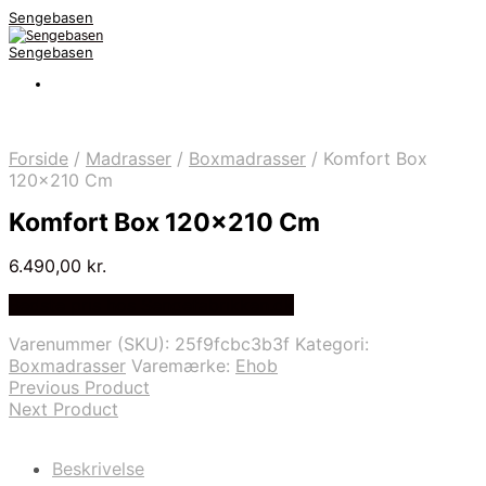
Sengebasen
Sengebasen
Forside
/
Madrasser
/
Boxmadrasser
/
Komfort Box
120×210 Cm
Komfort Box 120×210 Cm
6.490,00
kr.
Bedste pris hos Sengefabrikken.dk
Varenummer (SKU):
25f9fcbc3b3f
Kategori:
Boxmadrasser
Varemærke:
Ehob
Previous Product
Next Product
Beskrivelse