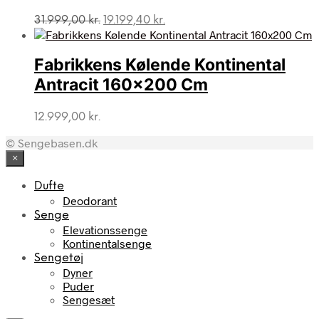
Den
Den
31.999,00
kr.
19.199,40
kr.
oprindelige
aktuelle
pris
pris
var:
er:
Fabrikkens Kølende Kontinental
31.999,00 kr..
19.199,40 kr..
Antracit 160×200 Cm
12.999,00
kr.
© Sengebasen.dk
×
Dufte
Deodorant
Senge
Elevationssenge
Kontinentalsenge
Sengetøj
Dyner
Puder
Sengesæt