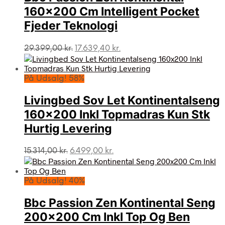
160×200 Cm Intelligent Pocket
Fjeder Teknologi
Den
Den
29.399,00
kr.
17.639,40
kr.
oprindelige
aktuelle
pris
pris
var:
er:
På Udsalg! 58%
29.399,00 kr..
17.639,40 kr..
Livingbed Sov Let Kontinentalseng
160×200 Inkl Topmadras Kun Stk
Hurtig Levering
Den
Den
15.314,00
kr.
6.499,00
kr.
oprindelige
aktuelle
pris
pris
var:
er:
På Udsalg! 40%
15.314,00 kr..
6.499,00 kr..
Bbc Passion Zen Kontinental Seng
200×200 Cm Inkl Top Og Ben