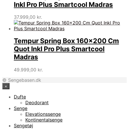
Inkl Pro Plus Smartcool Madras
37.999,00
kr.
Tempur Spring Box 160×200 Cm
Quot Inkl Pro Plus Smartcool
Madras
49.999,00
kr.
© Sengebasen.dk
×
Dufte
Deodorant
Senge
Elevationssenge
Kontinentalsenge
Sengetøj