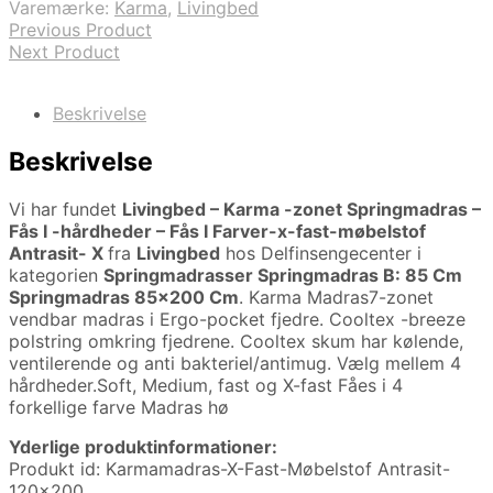
Varemærke:
Karma
,
Livingbed
Previous Product
Next Product
Beskrivelse
Beskrivelse
Vi har fundet
Livingbed – Karma -zonet Springmadras –
Fås I -hårdheder – Fås I Farver-x-fast-møbelstof
Antrasit- X
fra
Livingbed
hos Delfinsengecenter i
kategorien
Springmadrasser Springmadras B: 85 Cm
Springmadras 85×200 Cm
. Karma Madras7-zonet
vendbar madras i Ergo-pocket fjedre. Cooltex -breeze
polstring omkring fjedrene. Cooltex skum har kølende,
ventilerende og anti bakteriel/antimug. Vælg mellem 4
hårdheder.Soft, Medium, fast og X-fast Fåes i 4
forkellige farve Madras hø
Yderlige produktinformationer:
Produkt id: Karmamadras-X-Fast-Møbelstof Antrasit-
120×200