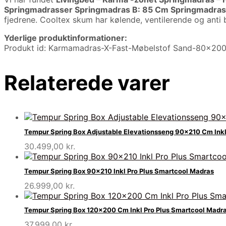
Springmadrasser Springmadras B: 85 Cm Springmadr
fjedrene. Cooltex skum har kølende, ventilerende og anti 
Yderlige produktinformationer:
Produkt id: Karmamadras-X-Fast-Møbelstof Sand-80×200
Relaterede varer
Tempur Spring Box Adjustable Elevationsseng 90×210 Cm Ink
30.499,00
kr.
Tempur Spring Box 90×210 Inkl Pro Plus Smartcool Madras
26.999,00
kr.
Tempur Spring Box 120×200 Cm Inkl Pro Plus Smartcool Madr
37.999,00
kr.