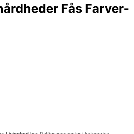
hårdheder Fås Farver-
fra
Livingbed
hos Delfinsengecenter i kategorien