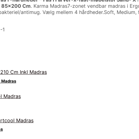
as 85×200 Cm
. Karma Madras7-zonet vendbar madras i Ergo
bakteriel/antimug. Vælg mellem 4 hårdheder.Soft, Medium, f
-1
l Madras
as