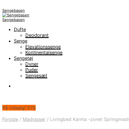
Sengebasen
Sengebasen
Dufte
Deodorant
Senge
Elevationssenge
Kontinentalsenge
Sengetøj
Dyner
Puder
Sengesæt
På Udsalg! 51%
Forside
/
Madrasser
/
Livingbed Karma -zonet Springmadr