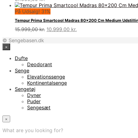
På Udsalg! 31%
Tempur Prima Smartcool Madras 80×200 Cm Medium Udstilli
Den
Den
15.999,00
kr.
10.999,00
kr.
oprindelige
aktuelle
© Sengebasen.dk
pris
pris
×
var:
er:
15.999,00 kr..
10.999,00 kr..
Dufte
Deodorant
Senge
Elevationssenge
Kontinentalsenge
Sengetøj
Dyner
Puder
Sengesæt
×
What are you looking for?