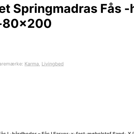
et Springmadras Fås -
d-80×200
aremærke:
Karma
,
Livingbed
ås I -hårdheder – Fås I Farver-x-fast-møbelstof Sand- X