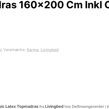
ras 160×200 Cm Inkl C
r
Varemærke:
Karma
,
Livingbed
ssic Latex Topmadras
fra
Livingbed
hos Delfinsengecenter i 