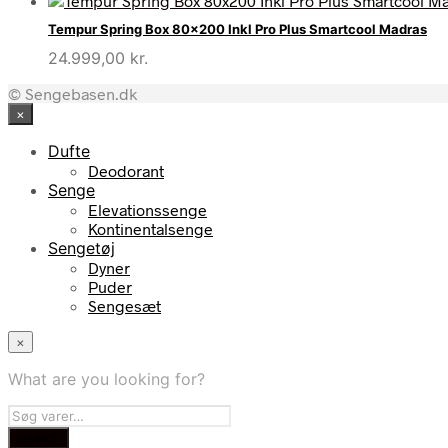
Tempur Spring Box 80×200 Inkl Pro Plus Smartcool Madras
24.999,00
kr.
© Sengebasen.dk
×
Dufte
Deodorant
Senge
Elevationssenge
Kontinentalsenge
Sengetøj
Dyner
Puder
Sengesæt
×
What are you looking for?