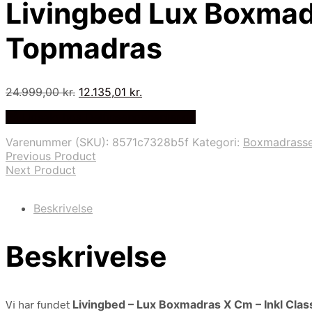
Livingbed Lux Boxmad
Topmadras
Den
Den
24.999,00
kr.
12.135,01
kr.
oprindelige
aktuelle
På Udsalg hos Delfinsengecenter.dk
pris
pris
var:
er:
Varenummer (SKU):
8571c7328b5f
Kategori:
Boxmadrasse
24.999,00 kr..
12.135,01 kr..
Previous Product
Next Product
Beskrivelse
Beskrivelse
Vi har fundet
Livingbed – Lux Boxmadras X Cm – Inkl Cla