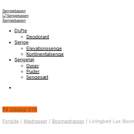
Sengebasen
Sengebasen
Dufte
Deodorant
Senge
Elevationssenge
Kontinentalsenge
Sengetøj
Dyner
Puder
Sengesæt
På Udsalg! 51%
Forside
/
Madrasser
/
Boxmadrasser
/
Livingbed Lux Boxm