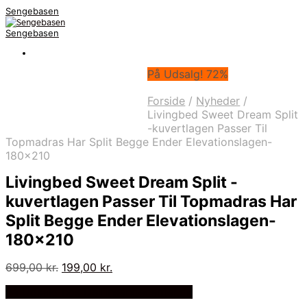
Sengebasen
Sengebasen
På Udsalg! 72%
Forside
/
Nyheder
/
Livingbed Sweet Dream Split
-kuvertlagen Passer Til
Topmadras Har Split Begge Ender Elevationslagen-
180×210
Livingbed Sweet Dream Split -
kuvertlagen Passer Til Topmadras Har
Split Begge Ender Elevationslagen-
180×210
Den
Den
699,00
kr.
199,00
kr.
oprindelige
aktuelle
På Udsalg hos Delfinsengecenter.dk
pris
pris