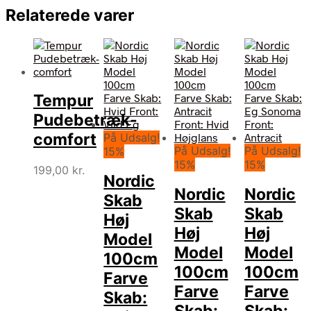
Relaterede varer
Tempur
Pudebetræk-
comfort
På Udsalg!
På Udsalg!
På Udsalg!
15%
15%
15%
199,00
kr.
Nordic
Nordic
Nordic
Skab
Skab
Skab
Høj
Høj
Høj
Model
Model
Model
100cm
100cm
100cm
Farve
Farve
Farve
Skab: