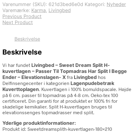
var:
er:
Varenummer (SKU):
621d3bed6e0d
Kategori:
Nyheder
699,00 kr..
199,00 kr..
Varemærke:
Karma
,
Livingbed
Previous Product
Next Product
Beskrivelse
Beskrivelse
Vi har fundet
Livingbed – Sweet Dream Split H-
kuvertlagen – Passer Til Topmadras Har Split I Begge
Ender – Elevationslagen- X
fra
Livingbed
hos
Delfinsengecenter i kategorien
Lagenpudebetræk
Kuverttoplagen
. Kuvertlagen i 100% bomuldspacale. Højde
på 6 cm. passer til topmadras på 4-8 cm. Oeko-tex 100
certificeret. Din garanti for at produktet er 100% fri for
skadelige kemikalier. Split H-kuvertlagen bruges til
elevationssenges topmadrasser med split.
Yderlige produktinformationer:
Produkt id: Sweetdreamsplith-kuvertlagen-180×210