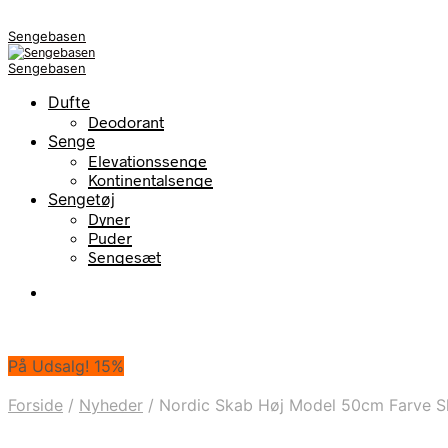
Sengebasen
Sengebasen
Dufte
Deodorant
Senge
Elevationssenge
Kontinentalsenge
Sengetøj
Dyner
Puder
Sengesæt
På Udsalg! 15%
Forside
/
Nyheder
/
Nordic Skab Høj Model 50cm Farve S