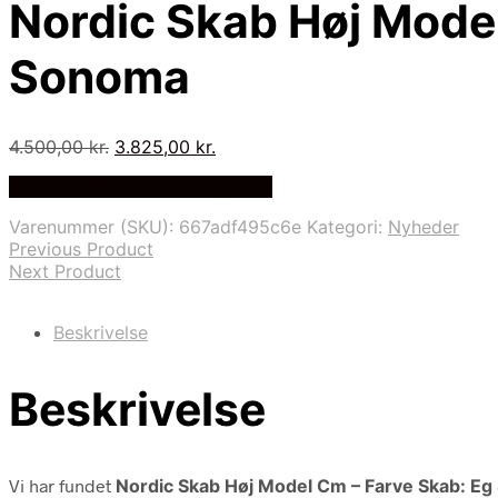
Nordic Skab Høj Mode
Sonoma
Den
Den
4.500,00
kr.
3.825,00
kr.
oprindelige
aktuelle
På Udsalg hos Skabssengen.dk
pris
pris
var:
er:
Varenummer (SKU):
667adf495c6e
Kategori:
Nyheder
4.500,00 kr..
3.825,00 kr..
Previous Product
Next Product
Beskrivelse
Beskrivelse
Vi har fundet
Nordic Skab Høj Model Cm – Farve Skab: E