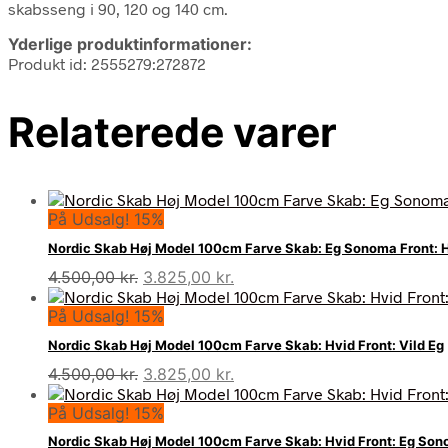
skabsseng i 90, 120 og 140 cm.
Yderlige produktinformationer:
Produkt id: 2555279:272872
Relaterede varer
På Udsalg! 15%
Nordic Skab Høj Model 100cm Farve Skab: Eg Sonoma Front: 
Den
Den
4.500,00
kr.
3.825,00
kr.
oprindelige
aktuelle
På Udsalg! 15%
pris
pris
var:
er:
Nordic Skab Høj Model 100cm Farve Skab: Hvid Front: Vild Eg
4.500,00 kr..
3.825,00 kr..
Den
Den
4.500,00
kr.
3.825,00
kr.
oprindelige
aktuelle
På Udsalg! 15%
pris
pris
var:
er:
Nordic Skab Høj Model 100cm Farve Skab: Hvid Front: Eg So