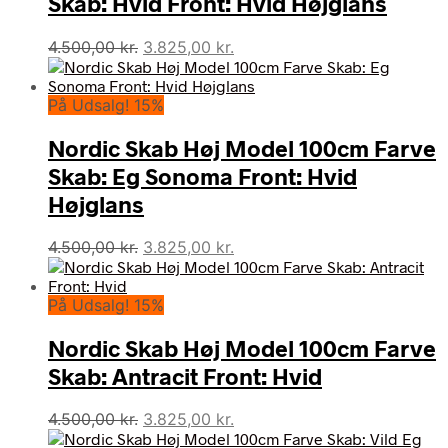
Skab: Hvid Front: Hvid Højglans
Den
Den
4.500,00
kr.
3.825,00
kr.
oprindelige
aktuelle
pris
pris
På Udsalg! 15%
var:
er:
4.500,00 kr..
3.825,00 kr..
Nordic Skab Høj Model 100cm Farve
Skab: Eg Sonoma Front: Hvid
Højglans
Den
Den
4.500,00
kr.
3.825,00
kr.
oprindelige
aktuelle
pris
pris
På Udsalg! 15%
var:
er:
4.500,00 kr..
3.825,00 kr..
Nordic Skab Høj Model 100cm Farve
Skab: Antracit Front: Hvid
Den
Den
4.500,00
kr.
3.825,00
kr.
oprindelige
aktuelle