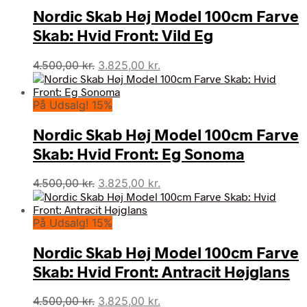
Nordic Skab Høj Model 100cm Farve
Skab: Hvid Front: Vild Eg
Den
Den
4.500,00
kr.
3.825,00
kr.
oprindelige
aktuelle
pris
pris
På Udsalg! 15%
var:
er:
4.500,00 kr..
3.825,00 kr..
Nordic Skab Høj Model 100cm Farve
Skab: Hvid Front: Eg Sonoma
Den
Den
4.500,00
kr.
3.825,00
kr.
oprindelige
aktuelle
pris
pris
På Udsalg! 15%
var:
er:
4.500,00 kr..
3.825,00 kr..
Nordic Skab Høj Model 100cm Farve
Skab: Hvid Front: Antracit Højglans
Den
Den
4.500,00
kr.
3.825,00
kr.