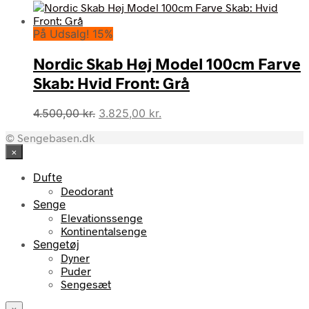
oprindelige
aktuelle
pris
pris
På Udsalg! 15%
var:
er:
4.500,00 kr..
3.825,00 kr..
Nordic Skab Høj Model 100cm Farve
Skab: Hvid Front: Grå
Den
Den
4.500,00
kr.
3.825,00
kr.
oprindelige
aktuelle
© Sengebasen.dk
pris
pris
×
var:
er:
4.500,00 kr..
3.825,00 kr..
Dufte
Deodorant
Senge
Elevationssenge
Kontinentalsenge
Sengetøj
Dyner
Puder
Sengesæt
×