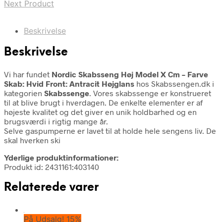
Next Product
Beskrivelse
Beskrivelse
Vi har fundet
Nordic Skabsseng Høj Model X Cm – Farve
Skab: Hvid Front: Antracit Højglans
hos Skabssengen.dk i
kategorien
Skabssenge
. Vores skabssenge er konstrueret
til at blive brugt i hverdagen. De enkelte elementer er af
højeste kvalitet og det giver en unik holdbarhed og en
brugsværdi i rigtig mange år.
Selve gaspumperne er lavet til at holde hele sengens liv. De
skal hverken ski
Yderlige produktinformationer:
Produkt id: 2431161:403140
Relaterede varer
På Udsalg! 15%