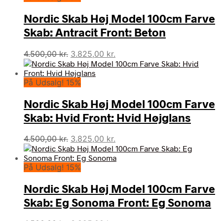
Nordic Skab Høj Model 100cm Farve
Skab: Antracit Front: Beton
Den
Den
4.500,00
kr.
3.825,00
kr.
oprindelige
aktuelle
pris
pris
På Udsalg! 15%
var:
er:
4.500,00 kr..
3.825,00 kr..
Nordic Skab Høj Model 100cm Farve
Skab: Hvid Front: Hvid Højglans
Den
Den
4.500,00
kr.
3.825,00
kr.
oprindelige
aktuelle
pris
pris
På Udsalg! 15%
var:
er:
4.500,00 kr..
3.825,00 kr..
Nordic Skab Høj Model 100cm Farve
Skab: Eg Sonoma Front: Eg Sonoma