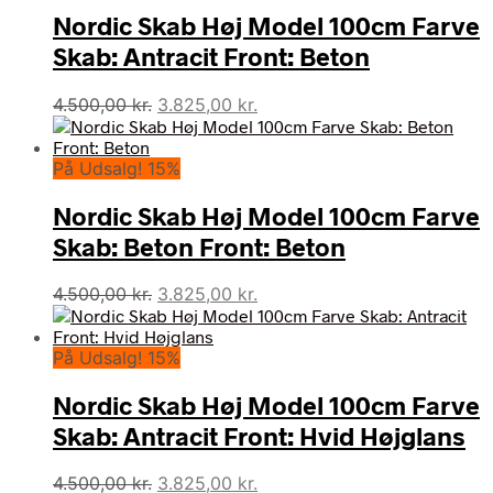
Nordic Skab Høj Model 100cm Farve
Skab: Antracit Front: Beton
Den
Den
4.500,00
kr.
3.825,00
kr.
oprindelige
aktuelle
pris
pris
På Udsalg! 15%
var:
er:
4.500,00 kr..
3.825,00 kr..
Nordic Skab Høj Model 100cm Farve
Skab: Beton Front: Beton
Den
Den
4.500,00
kr.
3.825,00
kr.
oprindelige
aktuelle
pris
pris
På Udsalg! 15%
var:
er:
4.500,00 kr..
3.825,00 kr..
Nordic Skab Høj Model 100cm Farve
Skab: Antracit Front: Hvid Højglans
Den
Den
4.500,00
kr.
3.825,00
kr.