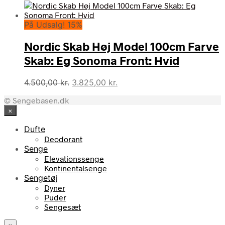
oprindelige
aktuelle
pris
pris
På Udsalg! 15%
var:
er:
4.500,00 kr..
3.825,00 kr..
Nordic Skab Høj Model 100cm Farve
Skab: Eg Sonoma Front: Hvid
Den
Den
4.500,00
kr.
3.825,00
kr.
oprindelige
aktuelle
© Sengebasen.dk
pris
pris
×
var:
er:
4.500,00 kr..
3.825,00 kr..
Dufte
Deodorant
Senge
Elevationssenge
Kontinentalsenge
Sengetøj
Dyner
Puder
Sengesæt
×