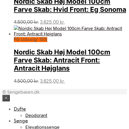
Nordic Skab Høj Model 100cm
Farve Skab: Hvid Front: Eg Sonoma
Den
Den
4.500,00
kr.
3.825,00
kr.
oprindelige
aktuelle
pris
pris
var:
er:
På Udsalg! 15%
4.500,00 kr..
3.825,00 kr..
Nordic Skab Høj Model 100cm
Farve Skab: Antracit Front:
Antracit Højglans
Den
Den
4.500,00
kr.
3.825,00
kr.
oprindelige
aktuelle
© Sengebasen.dk
pris
pris
var:
er:
×
4.500,00 kr..
3.825,00 kr..
Dufte
Deodorant
Senge
Elevationssenge