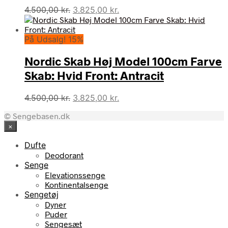
Den
Den
4.500,00
kr.
3.825,00
kr.
oprindelige
aktuelle
pris
pris
På Udsalg! 15%
var:
er:
4.500,00 kr..
3.825,00 kr..
Nordic Skab Høj Model 100cm Farve
Skab: Hvid Front: Antracit
Den
Den
4.500,00
kr.
3.825,00
kr.
oprindelige
aktuelle
© Sengebasen.dk
pris
pris
×
var:
er:
4.500,00 kr..
3.825,00 kr..
Dufte
Deodorant
Senge
Elevationssenge
Kontinentalsenge
Sengetøj
Dyner
Puder
Sengesæt