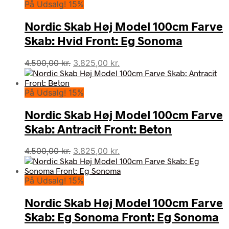
På Udsalg! 15%
Nordic Skab Høj Model 100cm Farve
Skab: Hvid Front: Eg Sonoma
Den
Den
4.500,00
kr.
3.825,00
kr.
oprindelige
aktuelle
pris
pris
På Udsalg! 15%
var:
er:
4.500,00 kr..
3.825,00 kr..
Nordic Skab Høj Model 100cm Farve
Skab: Antracit Front: Beton
Den
Den
4.500,00
kr.
3.825,00
kr.
oprindelige
aktuelle
pris
pris
På Udsalg! 15%
var:
er:
4.500,00 kr..
3.825,00 kr..
Nordic Skab Høj Model 100cm Farve
Skab: Eg Sonoma Front: Eg Sonoma