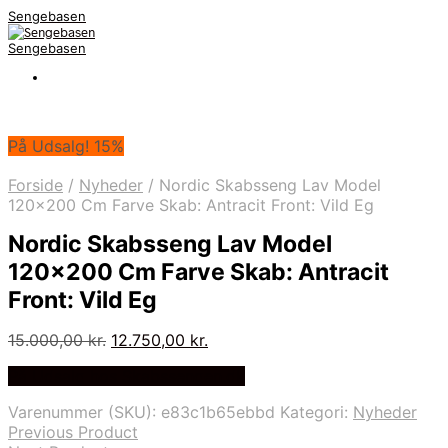
Sengebasen
Sengebasen
På Udsalg! 15%
Forside
/
Nyheder
/
Nordic Skabsseng Lav Model
120×200 Cm Farve Skab: Antracit Front: Vild Eg
Nordic Skabsseng Lav Model
120×200 Cm Farve Skab: Antracit
Front: Vild Eg
Den
Den
15.000,00
kr.
12.750,00
kr.
oprindelige
aktuelle
På Udsalg hos Skabssengen.dk
pris
pris
var:
er:
Varenummer (SKU):
e83c1b65ebbd
Kategori:
Nyheder
15.000,00 kr..
12.750,00 kr..
Previous Product