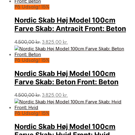
På Udsalg! 15%
Nordic Skab Høj Model 100cm
Farve Skab: Antracit Front: Beton
Den
Den
4.500,00
kr.
3.825,00
kr.
oprindelige
aktuelle
pris
pris
var:
er:
På Udsalg! 15%
4.500,00 kr..
3.825,00 kr..
Nordic Skab Høj Model 100cm
Farve Skab: Beton Front: Beton
Den
Den
4.500,00
kr.
3.825,00
kr.
oprindelige
aktuelle
pris
pris
var:
er:
På Udsalg! 15%
4.500,00 kr..
3.825,00 kr..
Nordic Skab Høj Model 100cm