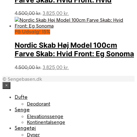
Farve Skab: Hvid Front: Hvid
Den
Den
4.500,00
kr.
3.825,00
kr.
oprindelige
aktuelle
pris
pris
var:
er:
På Udsalg! 15%
4.500,00 kr..
3.825,00 kr..
Nordic Skab Høj Model 100cm
Farve Skab: Hvid Front: Eg Sonoma
Den
Den
4.500,00
kr.
3.825,00
kr.
oprindelige
aktuelle
© Sengebasen.dk
pris
pris
var:
er:
×
4.500,00 kr..
3.825,00 kr..
Dufte
Deodorant
Senge
Elevationssenge
Kontinentalsenge
Sengetøj
Dyner