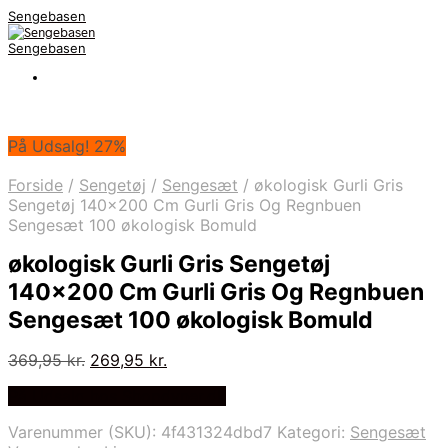
Sengebasen
Sengebasen
På Udsalg! 27%
Forside
/
Sengetøj
/
Sengesæt
/
økologisk Gurli Gris
Sengetøj 140×200 Cm Gurli Gris Og Regnbuen
Sengesæt 100 økologisk Bomuld
økologisk Gurli Gris Sengetøj
140×200 Cm Gurli Gris Og Regnbuen
Sengesæt 100 økologisk Bomuld
Den
Den
369,95
kr.
269,95
kr.
oprindelige
aktuelle
På Udsalg hos Shopdyner.dk
pris
pris
var:
er:
Varenummer (SKU):
4f431324dbd7
Kategori:
Sengesæt
369,95 kr..
269,95 kr..