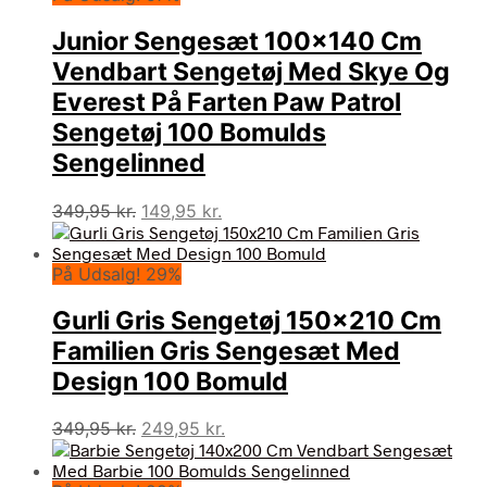
Junior Sengesæt 100×140 Cm
Vendbart Sengetøj Med Skye Og
Everest På Farten Paw Patrol
Sengetøj 100 Bomulds
Sengelinned
Den
Den
349,95
kr.
149,95
kr.
oprindelige
aktuelle
pris
pris
På Udsalg! 29%
var:
er:
349,95 kr..
149,95 kr..
Gurli Gris Sengetøj 150×210 Cm
Familien Gris Sengesæt Med
Design 100 Bomuld
Den
Den
349,95
kr.
249,95
kr.
oprindelige
aktuelle
pris
pris