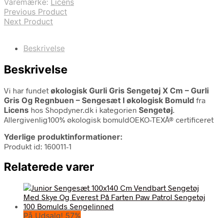
Varemærke:
Licens
Previous Product
Next Product
Beskrivelse
Beskrivelse
Vi har fundet
økologisk Gurli Gris Sengetøj X Cm – Gurli
Gris Og Regnbuen – Sengesæt I økologisk Bomuld
fra
Licens
hos Shopdyner.dk i kategorien
Sengetøj
.
Allergivenlig100% økologisk bomuldOEKO-TEXÂ® certificeret
Yderlige produktinformationer:
Produkt id: 160011-1
Relaterede varer
På Udsalg! 57%