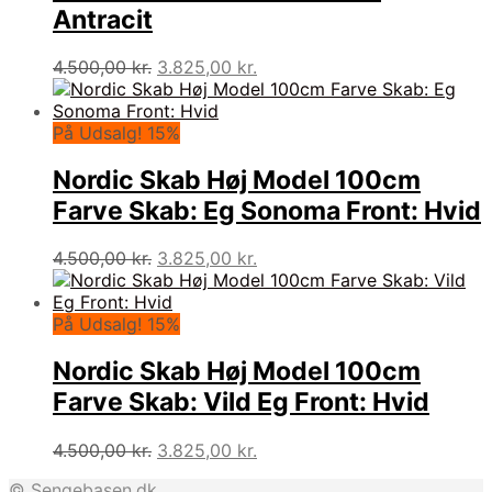
Antracit
Den
Den
4.500,00
kr.
3.825,00
kr.
oprindelige
aktuelle
pris
pris
var:
er:
På Udsalg! 15%
4.500,00 kr..
3.825,00 kr..
Nordic Skab Høj Model 100cm
Farve Skab: Eg Sonoma Front: Hvid
Den
Den
4.500,00
kr.
3.825,00
kr.
oprindelige
aktuelle
pris
pris
var:
er:
På Udsalg! 15%
4.500,00 kr..
3.825,00 kr..
Nordic Skab Høj Model 100cm
Farve Skab: Vild Eg Front: Hvid
Den
Den
4.500,00
kr.
3.825,00
kr.
oprindelige
aktuelle
© Sengebasen.dk