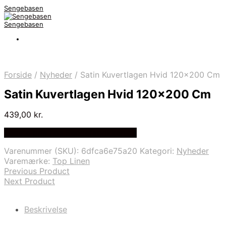
Sengebasen
Sengebasen
Forside
/
Nyheder
/
Satin Kuvertlagen Hvid 120×200 Cm
Satin Kuvertlagen Hvid 120×200 Cm
439,00
kr.
Bedste pris hos Sengefabrikken.dk
Varenummer (SKU):
6dfca6e75a20
Kategori:
Nyheder
Varemærke:
Top Linen
Previous Product
Next Product
Beskrivelse