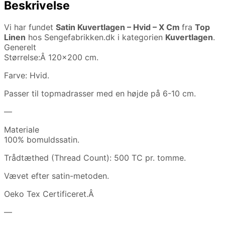
Beskrivelse
Vi har fundet
Satin Kuvertlagen – Hvid – X Cm
fra
Top
Linen
hos Sengefabrikken.dk i kategorien
Kuvertlagen
.
Generelt
Størrelse:Â 120×200 cm.
Farve: Hvid.
Passer til topmadrasser med en højde på 6-10 cm.
—
Materiale
100% bomuldssatin.
Trådtæthed (Thread Count): 500 TC pr. tomme.
Vævet efter satin-metoden.
Oeko Tex Certificeret.Â
—