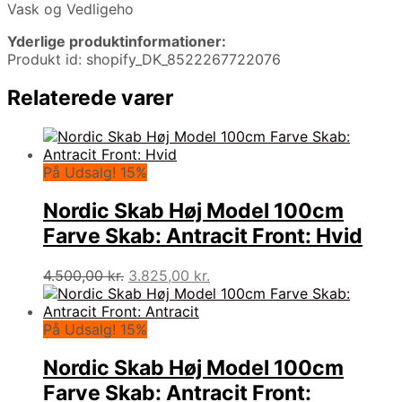
Vask og Vedligeho
Yderlige produktinformationer:
Produkt id: shopify_DK_8522267722076
Relaterede varer
På Udsalg! 15%
Nordic Skab Høj Model 100cm
Farve Skab: Antracit Front: Hvid
Den
Den
4.500,00
kr.
3.825,00
kr.
oprindelige
aktuelle
pris
pris
var:
er:
På Udsalg! 15%
4.500,00 kr..
3.825,00 kr..
Nordic Skab Høj Model 100cm
Farve Skab: Antracit Front: