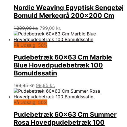
Nordic Weaving Egyptisk Sengetøj
Bomuld Mørkegrå 200×200 Cm
Den
Den
1.299,00
kr.
799,00
kr.
oprindelige
aktuelle
pris
pris
var:
er:
På Udsalg! 50%
1.299,00 kr..
799,00 kr..
Pudebetræk 60×63 Cm Marble
Blue Hovedpudebetræk 100
Bomuldssatin
Den
Den
199,95
kr.
99,95
kr.
oprindelige
aktuelle
pris
pris
var:
er:
På Udsalg! 50%
199,95 kr..
99,95 kr..
Pudebetræk 60×63 Cm Summer
Rosa Hovedpudebetræk 100