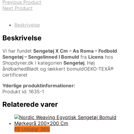
Previous Product
Next Product
Beskrivelse
Beskrivelse
Vi har fundet
Sengetøj X Cm – As Roma – Fodbold
Sengetøj – Sengelinned I Bomuld
fra
Licens
hos
Shopdyner.dk i kategorien
Sengetøj
. Høj
åndbarhedBlødt og lækkert bomuldOEKO-TEXÂ®
certificeret
Yderlige produktinformationer:
Produkt id: 1635-1
Relaterede varer
På Udsalg! 38%