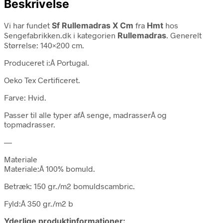
Beskrivelse
Vi har fundet
Sf Rullemadras X Cm
fra
Hmt
hos
Sengefabrikken.dk i kategorien
Rullemadras
. Generelt
Størrelse: 140×200 cm.
Produceret i:Â Portugal.
Oeko Tex Certificeret.
Farve: Hvid.
Passer til alle typer afÂ senge, madrasserÂ og
topmadrasser.
—
Materiale
Materiale:Â 100% bomuld.
Betræk: 150 gr./m2 bomuldscambric.
Fyld:Â 350 gr./m2 b
Yderlige produktinformationer: