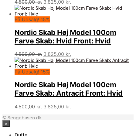
Den
Den
4.500,00
kr.
3.825,00
kr.
oprindelige
aktuelle
pris
pris
På Udsalg! 15%
var:
er:
4.500,00 kr..
3.825,00 kr..
Nordic Skab Høj Model 100cm
Farve Skab: Hvid Front: Hvid
Den
Den
4.500,00
kr.
3.825,00
kr.
oprindelige
aktuelle
pris
pris
På Udsalg! 15%
var:
er:
4.500,00 kr..
3.825,00 kr..
Nordic Skab Høj Model 100cm
Farve Skab: Antracit Front: Hvid
Den
Den
4.500,00
kr.
3.825,00
kr.
oprindelige
aktuelle
© Sengebasen.dk
pris
pris
×
var:
er:
4.500,00 kr..
3.825,00 kr..
Dufte