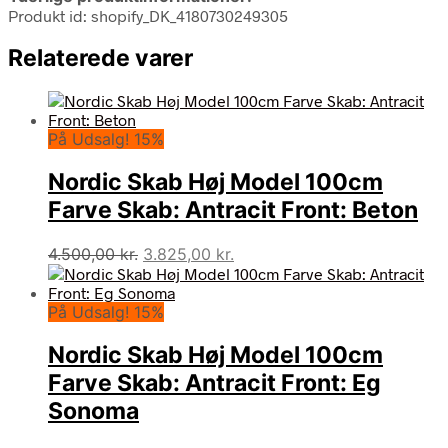
Produkt id: shopify_DK_4180730249305
Relaterede varer
På Udsalg! 15%
Nordic Skab Høj Model 100cm
Farve Skab: Antracit Front: Beton
Den
Den
4.500,00
kr.
3.825,00
kr.
oprindelige
aktuelle
pris
pris
På Udsalg! 15%
var:
er:
4.500,00 kr..
3.825,00 kr..
Nordic Skab Høj Model 100cm
Farve Skab: Antracit Front: Eg
Sonoma