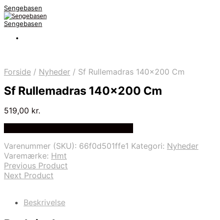
Sengebasen
Sengebasen
Forside
/
Nyheder
/
Sf Rullemadras 140×200 Cm
Sf Rullemadras 140×200 Cm
519,00
kr.
Bedste pris hos Sengefabrikken.dk
Varenummer (SKU):
66f0d501ffe1
Kategori:
Nyheder
Varemærke:
Hmt
Previous Product
Next Product
Beskrivelse