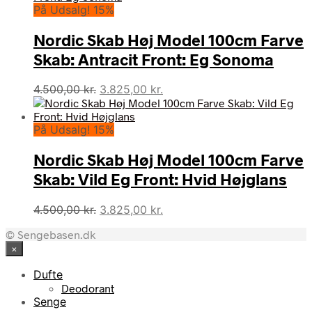
På Udsalg! 15%
var:
er:
4.500,00 kr..
3.825,00 kr..
Nordic Skab Høj Model 100cm Farve
Skab: Antracit Front: Eg Sonoma
Den
Den
4.500,00
kr.
3.825,00
kr.
oprindelige
aktuelle
pris
pris
På Udsalg! 15%
var:
er:
4.500,00 kr..
3.825,00 kr..
Nordic Skab Høj Model 100cm Farve
Skab: Vild Eg Front: Hvid Højglans
Den
Den
4.500,00
kr.
3.825,00
kr.
oprindelige
aktuelle
© Sengebasen.dk
pris
pris
×
var:
er:
4.500,00 kr..
3.825,00 kr..
Dufte
Deodorant
Senge