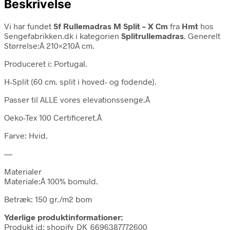
Beskrivelse
Vi har fundet
Sf Rullemadras M Split – X Cm
fra
Hmt
hos
Sengefabrikken.dk i kategorien
Splitrullemadras
. Generelt
Størrelse:Â 210×210Â cm.
Produceret i: Portugal.
H-Split (60 cm. split i hoved- og fodende).
Passer til ALLE vores elevationssenge.Â
Oeko-Tex 100 Certificeret.Â
Farve: Hvid.
—
Materialer
Materiale:Â 100% bomuld.
Betræk: 150 gr./m2 bom
Yderlige produktinformationer:
Produkt id: shopify_DK_6696387772600