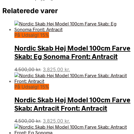
Relaterede varer
På Udsalg! 15%
Nordic Skab Høj Model 100cm Farve
Skab: Eg Sonoma Front: Antracit
Den
Den
4.500,00
kr.
3.825,00
kr.
oprindelige
aktuelle
pris
pris
På Udsalg! 15%
var:
er:
4.500,00 kr..
3.825,00 kr..
Nordic Skab Høj Model 100cm Farve
Skab: Antracit Front: Antracit
Den
Den
4.500,00
kr.
3.825,00
kr.
oprindelige
aktuelle
pris
pris