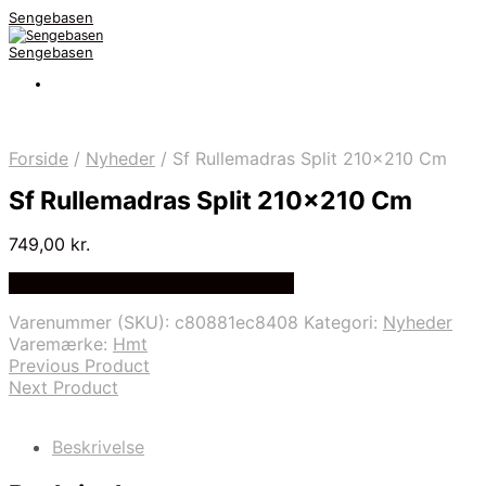
Sengebasen
Sengebasen
Forside
/
Nyheder
/
Sf Rullemadras Split 210×210 Cm
Sf Rullemadras Split 210×210 Cm
749,00
kr.
Bedste pris hos Sengefabrikken.dk
Varenummer (SKU):
c80881ec8408
Kategori:
Nyheder
Varemærke:
Hmt
Previous Product
Next Product
Beskrivelse