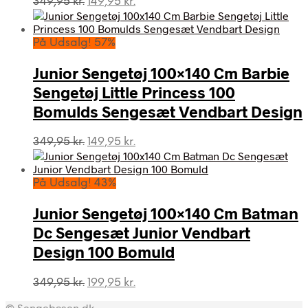
349,95
kr.
149,95
kr.
oprindelige
aktuelle
pris
pris
var:
er:
På Udsalg! 57%
349,95 kr..
149,95 kr..
Junior Sengetøj 100×140 Cm Barbie
Sengetøj Little Princess 100
Bomulds Sengesæt Vendbart Design
Den
Den
349,95
kr.
149,95
kr.
oprindelige
aktuelle
pris
pris
var:
er:
På Udsalg! 43%
349,95 kr..
149,95 kr..
Junior Sengetøj 100×140 Cm Batman
Dc Sengesæt Junior Vendbart
Design 100 Bomuld
Den
Den
349,95
kr.
199,95
kr.
oprindelige
aktuelle
© Sengebasen.dk