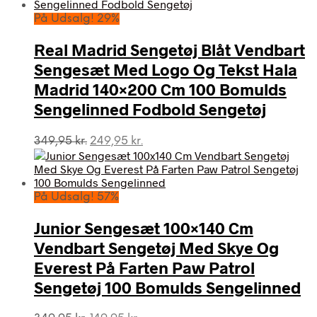
På Udsalg! 29%
Real Madrid Sengetøj Blåt Vendbart
Sengesæt Med Logo Og Tekst Hala
Madrid 140×200 Cm 100 Bomulds
Sengelinned Fodbold Sengetøj
Den
Den
349,95
kr.
249,95
kr.
oprindelige
aktuelle
pris
pris
var:
er:
349,95 kr..
249,95 kr..
På Udsalg! 57%
Junior Sengesæt 100×140 Cm
Vendbart Sengetøj Med Skye Og
Everest På Farten Paw Patrol
Sengetøj 100 Bomulds Sengelinned
Den
Den