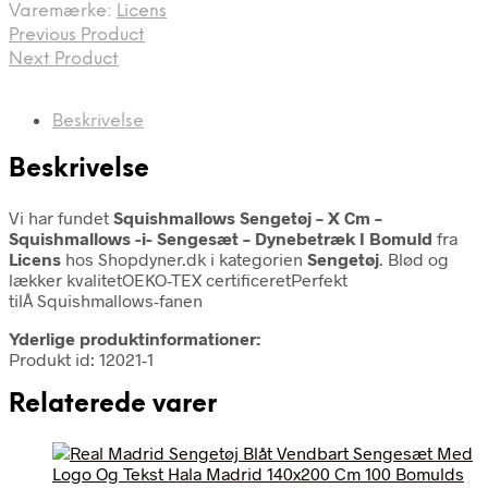
Varemærke:
Licens
Previous Product
Next Product
Beskrivelse
Beskrivelse
Vi har fundet
Squishmallows Sengetøj – X Cm –
Squishmallows -i- Sengesæt – Dynebetræk I Bomuld
fra
Licens
hos Shopdyner.dk i kategorien
Sengetøj
. Blød og
lækker kvalitetOEKO-TEX certificeretPerfekt
tilÂ Squishmallows-fanen
Yderlige produktinformationer:
Produkt id: 12021-1
Relaterede varer