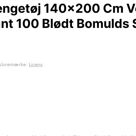
engetøj 140×200 Cm 
nt 100 Blødt Bomulds 
Varemærke:
Licens