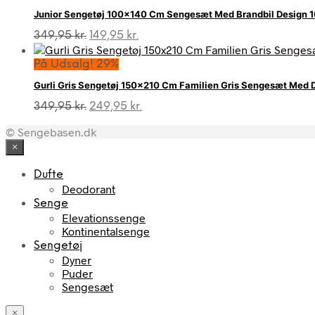
var:
er:
Junior Sengetøj 100×140 Cm Sengesæt Med Brandbil Design 
399,95 kr..
149,95 kr..
Den
Den
349,95
kr.
149,95
kr.
oprindelige
aktuelle
pris
pris
På Udsalg! 29%
var:
er:
Gurli Gris Sengetøj 150×210 Cm Familien Gris Sengesæt Med 
349,95 kr..
149,95 kr..
Den
Den
349,95
kr.
249,95
kr.
oprindelige
aktuelle
© Sengebasen.dk
pris
pris
var:
er:
×
349,95 kr..
249,95 kr..
Dufte
Deodorant
Senge
Elevationssenge
Kontinentalsenge
Sengetøj
Dyner
Puder
Sengesæt
×