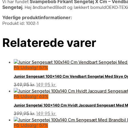
Vi har fundet
Svampebob Firkant Sengetøj X Cm – Vendb
Sengetøj
. Høj åndbarhedBlødt og lækkert bomuldOEKO-TEXÂ®
Yderlige produktinformationer:
Produkt id: 1002-1
Relaterede varer
På Udsalg! 57%
Junior Sengesæt 100×140 Cm Vendbart Sengetøj Med Skye Og 
Den
Den
349,95
kr.
149,95
kr.
oprindelige
aktuelle
pris
pris
På Udsalg! 63%
var:
er:
Junior Sengetøj 100×140 Cm Hvidt Jacquard Sengesæt Med Mø
349,95 kr..
149,95 kr..
Den
Den
399,95
kr.
149,95
kr.
oprindelige
aktuelle
pris
pris
På Udsalg! 57%