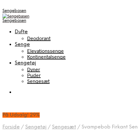
Sengebasen
Sengebasen
Dufte
Deodorant
Senge
Elevationssenge
Kontinentalsenge
Sengetøj
Dyner
Puder
Sengesæt
På Udsalg! 29%
Forside
/
Sengetøj
/
Sengesæt
/
Svampebob Firkant Sen